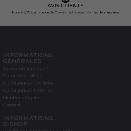
AVIS CLIENTS
Noté 9,7/10 sur
plus de 300 avis d’acheteurs.
Voir les derniers avis
INFORMATIONS
GÉNÉRALES
Qui sommes-nous ?
Guide des tailles
Guide peaux Cyclisme
Guide peaux Triathlon
Mentions légales
Contact
INFORMATIONS
E-SHOP