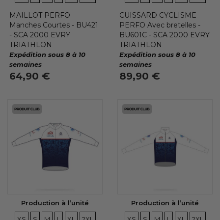
MAILLOT PERFO
CUISSARD CYCLISME
Manches Courtes - BU421
PERFO Avec bretelles -
- SCA 2000 EVRY
BU601C - SCA 2000 EVRY
TRIATHLON
TRIATHLON
Expédition sous 8 à 10
Expédition sous 8 à 10
semaines
semaines
64,90 €
89,90 €
Production à l’unité
Production à l’unité
TAILLES
TAILLES
TAILLES
TAILLES
TAILLES
TAILLES
TAILLES
TAILLES
TAILLES
TAILLES
TAILLES
TAILLE
XS
S
M
L
XL
2XL
XS
S
M
L
XL
2XL