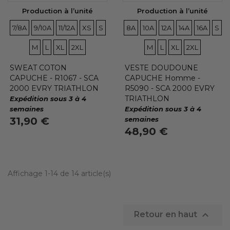
Production à l’unité
Production à l’unité
TAILLES
TAILLES
TAILLES
TAILLES
TAILLES
TAILLES
TAILLES
TAILLES
TAILLES
TAILLES
TAILLES
TAI
7/8A
9/10A
11/12A
XS
S
8A
10A
12A
14A
16A
S
TAILLES
TAILLES
TAILLES
TAILLES
TAILLES
TAILLES
TAILLES
M
L
XL
2XL
M
L
XL
2XL
SWEAT COTON
VESTE DOUDOUNE
CAPUCHE - R1067 - SCA
CAPUCHE Homme -
2000 EVRY TRIATHLON
R5090 - SCA 2000 EVRY
TRIATHLON
Expédition sous 3 à 4
semaines
Expédition sous 3 à 4
31,90 €
semaines
48,90 €
Affichage 1-14 de 14 article(s)

Retour en haut