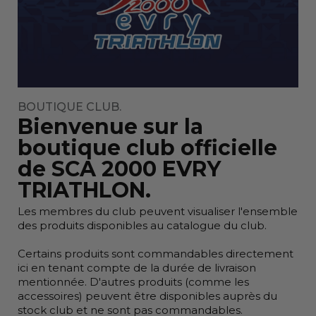
L
(14)
XL
(14)
2XL
(14)
PRIX
BOUTIQUE CLUB.
0,00 € - 135,00 €
Bienvenue sur la
boutique club officielle
COULEURS
de SCA 2000 EVRY
Aucun choix disponible pour ce groupe
TRIATHLON.
Les membres du club peuvent visualiser l'ensemble
EN PROMOTION
des produits disponibles au catalogue du club.
Aucun choix disponible pour ce groupe
Certains produits sont commandables directement
ici en tenant compte de la durée de livraison
mentionnée. D'autres produits (comme les
NOUVEAUX PRODUITS
accessoires) peuvent être disponibles auprès du
Non
(14)
stock club et ne sont pas commandables.