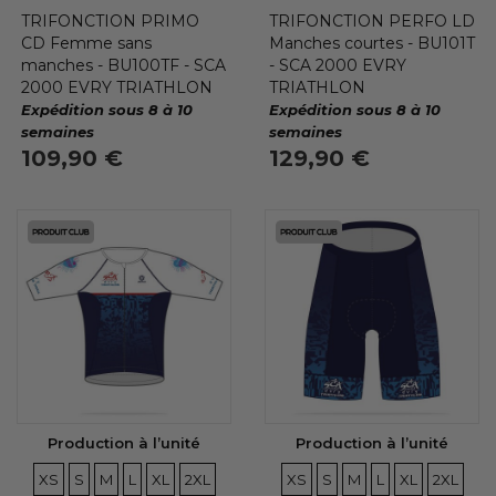
TRIFONCTION PRIMO
TRIFONCTION PERFO LD
CD Femme sans
Manches courtes - BU101T
manches - BU100TF - SCA
- SCA 2000 EVRY
2000 EVRY TRIATHLON
TRIATHLON
Expédition sous 8 à 10
Expédition sous 8 à 10
semaines
semaines
109,90 €
129,90 €
Production à l’unité
Production à l’unité
TAILLES
TAILLES
TAILLES
TAILLES
TAILLES
TAILLES
TAILLES
TAILLES
TAILLES
TAILLES
TAILLES
TAILLE
XS
S
M
L
XL
2XL
XS
S
M
L
XL
2XL