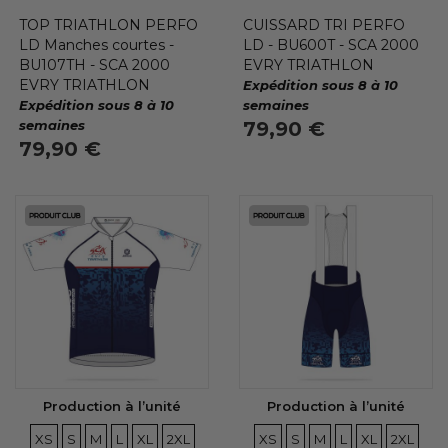
TOP TRIATHLON PERFO
CUISSARD TRI PERFO
LD Manches courtes -
LD - BU600T - SCA 2000
BU107TH - SCA 2000
EVRY TRIATHLON
EVRY TRIATHLON
Expédition sous 8 à 10
Expédition sous 8 à 10
semaines
semaines
79,90 €
79,90 €
Production à l’unité
Production à l’unité
TAILLES
TAILLES
TAILLES
TAILLES
TAILLES
TAILLES
TAILLES
TAILLES
TAILLES
TAILLES
TAILLES
TAILLE
XS
S
M
L
XL
2XL
XS
S
M
L
XL
2XL