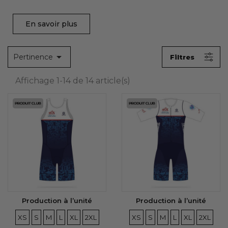
En savoir plus
SOUS-CATÉGORIES
Aucun choix disponible pour ce groupe

Pertinence
Filtres
Affichage 1-14 de 14 article(s)
Production à l’unité
Production à l’unité
TAILLES
TAILLES
TAILLES
TAILLES
TAILLES
TAILLES
TAILLES
TAILLES
TAILLES
TAILLES
TAILLES
TAILLE
XS
S
M
L
XL
2XL
XS
S
M
L
XL
2XL