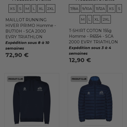
TAILLES
TAILLES
TAILLES
TAILLES
TAILLES
TAILLES
TAILLES
TAILLES
TAILLES
TAILLES
TAIL
TA
XS
S
M
L
XL
2XL
7/8A
9/10A
11/12A
XS
S
TAILLES
TAILLES
TAILLES
M
L
XL
2XL
MAILLOT RUNNING
HIVER PRIMO Homme -
T-SHIRT COTON 155g
BU710H - SCA 2000
Homme - R6554 - SCA
EVRY TRIATHLON
2000 EVRY TRIATHLON
Expédition sous 8 à 10
Expédition sous 3 à 4
semaines
semaines
72,90 €
12,90 €