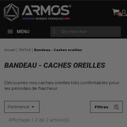
Panneau de gestion des cookies
X
FILTRES
TAILLES
MENU
Aucun choix disponible pour ce groupe
Accueil
TEXTILE
Bandeau - Caches oreilles
PRIX
0,00 € - 15,00 €
BANDEAU - CACHES OREILLES
COULEURS
Découvrez nos caches oreilles très confortables pour
Tous
les périodes de fraicheur.
Noir
(2)

Pertinence
Filtres
EN PROMOTION
Aucun choix disponible pour ce groupe
Affichage 1-2 de 2 article(s)