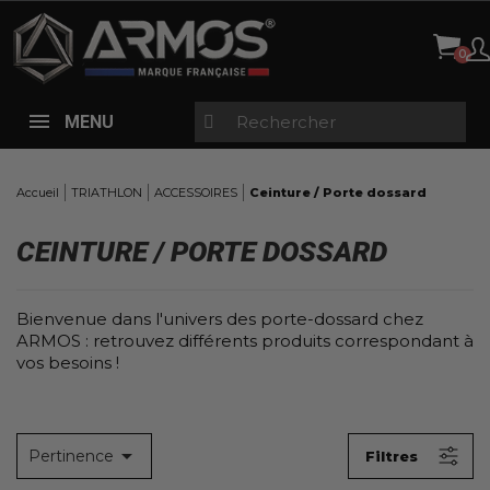
Panneau de gestion des cookies
X
FILTRES
TAILLES
MENU
Tous
Taille Unique
(1)
Accueil
TRIATHLON
ACCESSOIRES
Ceinture / Porte dossard
PRIX
CEINTURE / PORTE DOSSARD
0,00 € - 15,00 €
Bienvenue dans l'univers des porte-dossard chez
COULEURS
ARMOS : retrouvez différents produits correspondant à
Aucun choix disponible pour ce groupe
vos besoins !
EN PROMOTION

Pertinence
Filtres
Aucun choix disponible pour ce groupe