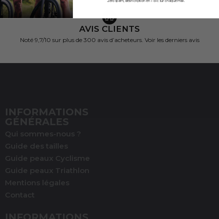
Zéro spam, désincription en 1 clic sur chaque mail.
AVIS CLIENTS
Noté 9,7/10 sur
plus de 300 avis d’acheteurs.
Voir les derniers avis
INFORMATIONS
GÉNÉRALES
Qui sommes-nous ?
Guide des tailles
Guide peaux Cyclisme
Guide peaux Triathlon
Mentions légales
Contact
INFORMATIONS