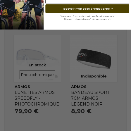
Recevoir mon code promotionnel >
Vous pourrez également recevoir nos offres et nouveautés.
Zéro spam, désincription en 1 clic sur chaque mail.
En stock
VERRES
Photochromique
Indisponible
ARMOS
ARMOS
LUNETTES ARMOS
BANDEAU SPORT
SPEEDFLY -
7CM ARMOS
PHOTOCHROMIQUE
LEGEND NOIR
79,90 €
8,90 €