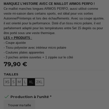
MARQUEZ L’HISTOIRE AVEC CE MAILLOT ARMOS PERFO !
Ce maillot manches longues ARMOS PERFO, aussi utilisé comme
veste mi-saison dans certains sports, est idéal pour vos sorties
Automne/Printemps et lors des échauffements. Avec sa coupe ajustée,
il est orienté pour la performance. Doté d’un tissu micro polaire, il est
parfaitement adapté pour les températures entre 5et 15 degrés ou pour
être porté sous une veste thermique.
LES + PRODUITS
:
- Coupe ajustée
- Tissu polyester avec intérieur micro polaire
- Coutures plates apparentes
- 3 poches arrière ouvertes + 1 zippée sur le côté
79,90 €
TAILLES
XS
S
M
L
XL
2XL

Production à l'unité *
Trouver ma taille