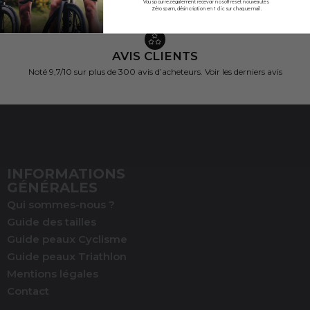
Vous pourrez également recevoir nos offres et nouveautés.
Zéro spam, désincription en 1 clic sur chaque mail.
AVIS CLIENTS
Noté 9,7/10 sur
plus de 300 avis d’acheteurs.
Voir les derniers avis
(2 avis)
INFORMATIONS
GÉNÉRALES
Qui sommes-nous ?
Guide des tailles
Guide peaux Cyclisme
Guide peaux Triathlon
Mentions légales
Contact