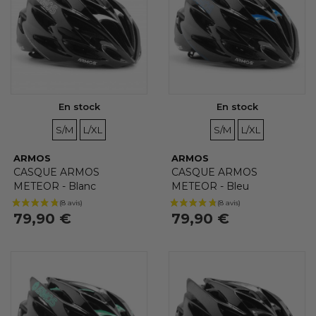
SOUS-CATÉGORIES
Aucun choix disponible pour ce groupe
En stock
En stock
TAILLES
TAILLES
TAILLES
TAILLES
S/M
L/XL
S/M
L/XL
ARMOS
ARMOS
CASQUE ARMOS
CASQUE ARMOS
METEOR - Blanc
METEOR - Bleu
79,90 €
79,90 €