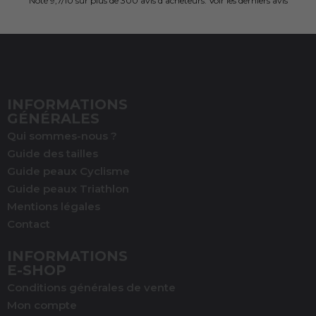
Noté 9,7/10 sur
plus de 300 avis d’acheteurs.
Voir les derniers avis
INFORMATIONS
GÉNÉRALES
Qui sommes-nous ?
Guide des tailles
Guide peaux Cyclisme
Guide peaux Triathlon
Mentions légales
Contact
INFORMATIONS
E-SHOP
Conditions générales de vente
Mon compte