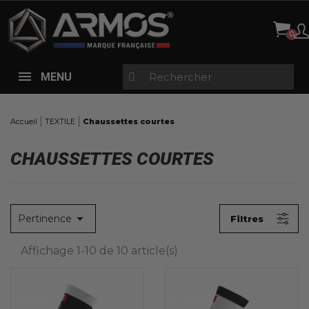
Panneau de gestion des cookies
X
FILTRES
TAILLES
MENU
Tous
35/38
(10)
39/42
(10)
Accueil
TEXTILE
Chaussettes courtes
43/46
(10)
CHAUSSETTES COURTES
PRIX
0,00 € - 15,00 €

Pertinence
Filtres
COULEURS
Affichage 1-10 de 10 article(s)
Tous
Rouge
(1)
Blanc
(2)