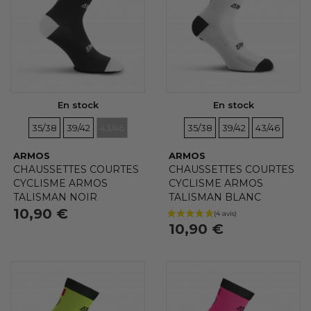
Bleu
(1)
Vert
(1)
Jaune Fluo
(1)
Rose fluo
(1)
Bleu Marine
(1)
En stock
En stock
Noir
(2)
TAILLES
TAILLES
TAILLES
TAILLES
TAILLES
TAILLES
35/38
39/42
43/46
35/38
39/42
43/46
ARMOS
ARMOS
EN PROMOTION
CHAUSSETTES COURTES
CHAUSSETTES COURTES
Aucun choix disponible pour ce groupe
CYCLISME ARMOS
CYCLISME ARMOS
TALISMAN NOIR
TALISMAN BLANC
10,90 €
NOUVEAUX PRODUITS
10,90 €
Non
(10)
SOUS-CATÉGORIES