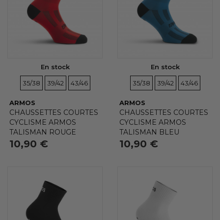
En stock
En stock
TAILLES
TAILLES
TAILLES
TAILLES
TAILLES
TAILLES
(3 avis)
35/38
39/42
43/46
35/38
39/42
43/46
ARMOS
ARMOS
CHAUSSETTES COURTES
CHAUSSETTES COURTES
CYCLISME ARMOS
CYCLISME ARMOS
TALISMAN ROUGE
TALISMAN BLEU
10,90 €
10,90 €