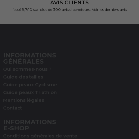
AVIS CLIENTS
Noté 9,7/10 sur
plus de 300 avis d’acheteurs.
Voir les derniers avis
INFORMATIONS
GÉNÉRALES
Qui sommes-nous ?
Guide des tailles
Guide peaux Cyclisme
Guide peaux Triathlon
Mentions légales
Contact
INFORMATIONS
E-SHOP
Conditions générales de vente