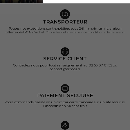
TRANSPORTEUR
Toutes nos expéditions sont expédiées sous 24h maximum. Livraison
offerte dès 80€ d’achat.
*Tous les détails dans nos conditions de livraison
SERVICE CLIENT
Contactez nous pour tout renseignement au 02 55 07 01 55 ou
contact@armos.fr
PAIEMENT SECURISE
Votre commande passée en un clic par carte bancaire sur un site sécurisé.
Disponible en 3X sans frais