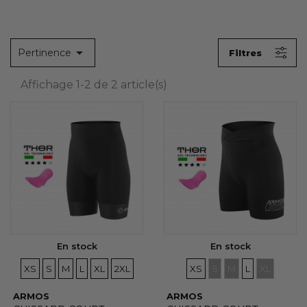

Pertinence
Filtres
Affichage 1-2 de 2 article(s)
En stock
En stock
TAILLES
TAILLES
TAILLES
TAILLES
TAILLES
TAILLES
TAILLES
TAILLES
TAILLES
TAILLES
TAILLES
XS
S
M
L
XL
2XL
XS
S
M
L
XL
ARMOS
ARMOS