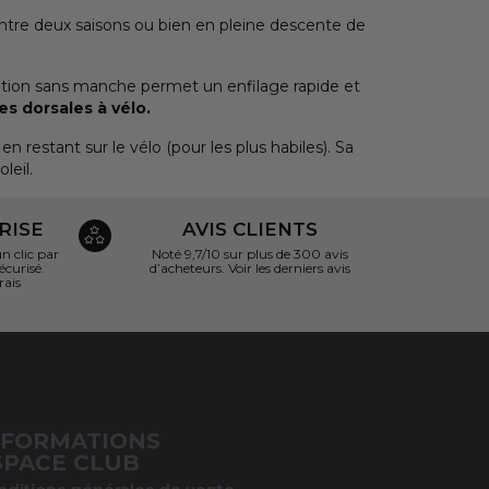
Entre deux saisons ou bien en pleine descente de
ption sans manche permet un enfilage rapide et
s dorsales à vélo.
en restant sur le vélo (pour les plus habiles). Sa
leil.
RISE
AVIS CLIENTS
 clic par
Noté 9,7/10 sur
plus de 300 avis
écurisé.
d’acheteurs.
Voir les derniers avis
rais
NFORMATIONS
SPACE CLUB