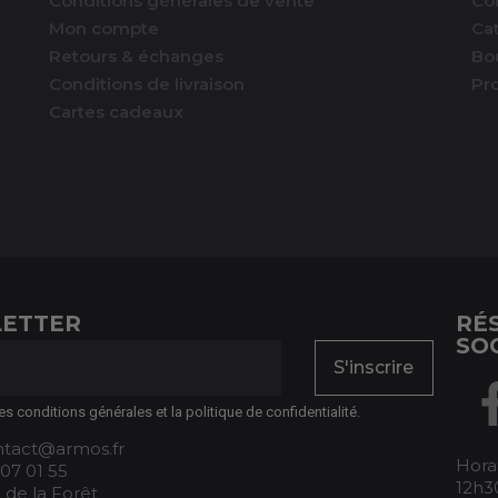
Conditions générales de vente
Co
Mon compte
Ca
Retours & échanges
Bo
Conditions de livraison
Pr
Cartes cadeaux
ETTER
RÉ
SO
S'inscrire
es conditions générales et la politique de confidentialité.
ontact@armos.fr
Horai
 07 01 55
12h30
 de la Forêt