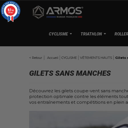
Panneau de gestion des cookies
9.7
/10
309 avis
CYCLISME
TRIATHLON
ROLLE
< Retour
Accueil
CYCLISME
VÊTEMENTS HAUTS
Gilets
T
GILETS SANS MANCHES
M
d
C
M
Découvrez les gilets coupe-vent sans manches 
protection optimale contre les éléments tou
T
G
vos entraînements et compétitions en plein ai
d
C
D
l