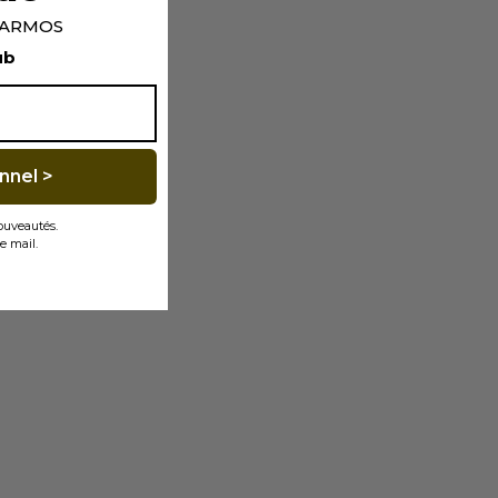
p ARMOS
ub
nnel >
nouveautés.
e mail.