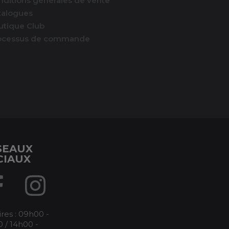
nditions générales de vente
talogues
utique Club
ocessus de commande
SEAUX
CIAUX
res : 09h00 -
 / 14h00 -