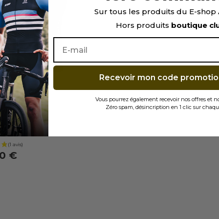
Sur tous les produits du E-sho
Hors produits
boutique cl
Recevoir mon code promotio
Vous pourrez également recevoir nos offres et 
Zéro spam, désincription en 1 clic sur chaqu
S
 COUPE VENT PERFO
 LEGEND NOIR
0 €