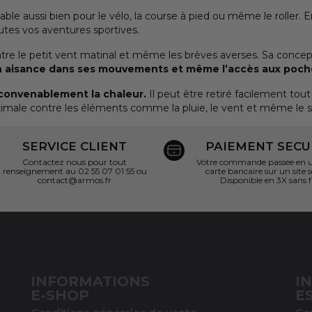
le aussi bien pour le vélo, la course à pied ou même le roller. 
utes vos aventures sportives.
tre le petit vent matinal et même les brèves averses. Sa conce
on aisance dans ses mouvements et même l’accès aux poche
 convenablement la chaleur.
Il peut être retiré facilement tout 
male contre les éléments comme la pluie, le vent et même le so
SERVICE CLIENT
PAIEMENT SECU
Contactez nous pour tout
Votre commande passée en un
renseignement au 02 55 07 01 55 ou
carte bancaire sur un site s
contact@armos.fr
Disponible en 3X sans f
INFORMATIONS
I
E-SHOP
E