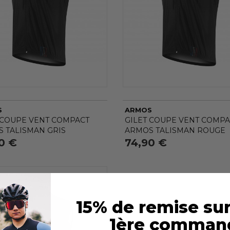
S
ARMOS
 COUPE VENT COMPACT
GILET COUPE VENT COMPA
 TALISMAN GRIS
ARMOS TALISMAN ROUGE
0 €
74,90 €
15% de remise sur
1ère comman