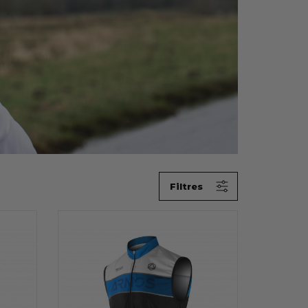
Tous
Rouge
(1)
Bleu
(1)
Vert
(1)
Gris
(1)
Jaune
(1)
Noir
(1)
EN PROMOTION
Filtres
Aucun choix disponible pour
ce groupe
NOUVEAUX PRODUITS
Non
(6)