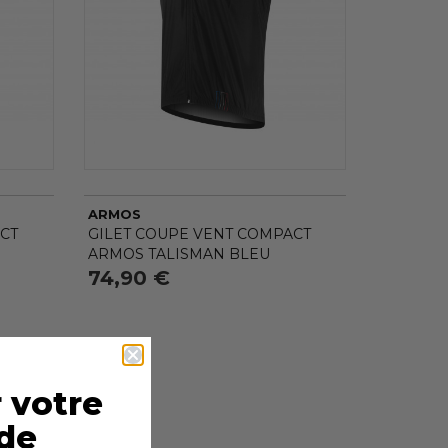
SOUS-CATÉGORIES
Aucun choix disponible pour
ce groupe
ARMOS
CT
GILET COUPE VENT COMPACT
ARMOS TALISMAN BLEU
74,90 €
 votre
de