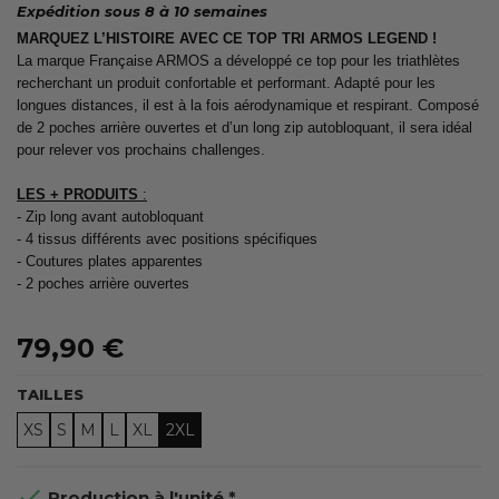
Expédition sous 8 à 10 semaines
MARQUEZ L’HISTOIRE AVEC CE TOP TRI ARMOS LEGEND !
La marque Française ARMOS a développé ce top pour les triathlètes
recherchant un produit confortable et performant. Adapté pour les
longues distances, il est à la fois aérodynamique et respirant. Composé
de 2 poches arrière ouvertes et d’un long zip autobloquant, il sera idéal
pour relever vos prochains challenges.
LES + PRODUITS
:
- Zip long avant autobloquant
- 4 tissus différents avec positions spécifiques
- Coutures plates apparentes
- 2 poches arrière ouvertes
79,90 €
TAILLES
XS
S
M
L
XL
2XL

Production à l'unité *