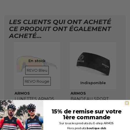
LES CLIENTS QUI ONT ACHETÉ
CE PRODUIT ONT ÉGALEMENT
ACHETÉ...
En stock
VERRES
VERRES
REVO Bleu
REVO Rouge
Indisponible
ARMOS
ARMOS
LUNETTES ARMOS
BANDEAU SPORT
SPEEDFLY IRIDIUM
9CM ARMOS
ASTERIA NOIR
15% de remise sur votre
9,90 €
1ère commande
69,90 €
Sur tous les produits du E-shop ARMOS
Hors produits
boutique club