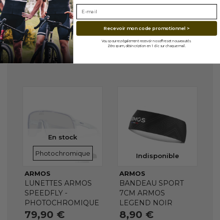
Recevoir mon code promotionnel >
Vous pourrez également recevoir nos offres et nouveautés.
Zéro spam, désincription en 1 clic sur chaque mail.
En stock
VERRES
Photochromique
Indisponible
ARMOS
ARMOS
LUNETTES ARMOS
BANDEAU SPORT
SPEEDFLY -
7CM ARMOS
PHOTOCHROMIQUE
LEGEND NOIR
79,90 €
8,90 €