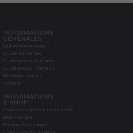
INFORMATIONS
GÉNÉRALES
Qui sommes-nous ?
Guide des tailles
Guide peaux Cyclisme
Guide peaux Triathlon
Mentions légales
Contact
INFORMATIONS
E-SHOP
Conditions générales de vente
Mon compte
Retours & échanges
Conditions de livraison