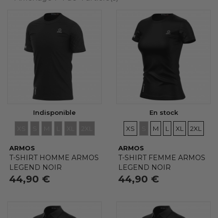
Tous
Noir
(4)
EN PROMOTION
Aucun choix disponible pour ce groupe
NOUVEAUX PRODUITS
Indisponible
En stock
Non
(4)
TAILLES
TAILLES
TAILLES
TAILLES
TAILLES
TAILLES
TAILLES
TAILLES
TAILLES
TAILLES
TAILLES
TAILLE
XS
S
M
L
XL
2XL
XS
S
M
L
XL
2XL
ARMOS
ARMOS
SOUS-CATÉGORIES
T-SHIRT HOMME ARMOS
T-SHIRT FEMME ARMOS
Aucun choix disponible pour ce groupe
LEGEND NOIR
LEGEND NOIR
44,90 €
44,90 €