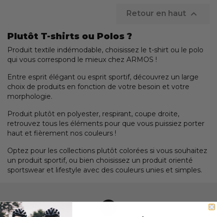

Retour en haut
Plutôt T-shirts ou Polos ?
Produit textile indémodable, choisissez le t-shirt ou le polo
qui vous correspond le mieux chez ARMOS !
Entre esprit élégant ou esprit sportif, découvrez un large
choix de produits en fonction de votre besoin et votre
morphologie.
Produit plutôt en polyester, respirant, coupe droite,
retrouvez tous les éléments pour que vous puissiez porter
haut et fièrement nos couleurs !
Optez pour les collections plutôt colorées si vous souhaitez
un produit sportif, ou bien choisissez un produit orienté
sportswear et lifestyle avec des couleurs unies et simples.