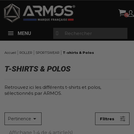
Panneau de gestion des cookies
X
FILTRES
TAILLES
MENU
Tous
XS
(4)
S
(4)
Accueil
ROLLER
SPORTSWEAR
T-shirts & Polos
M
(4)
T-SHIRTS & POLOS
L
(4)
XL
(4)
2XL
(4)
Retrouvez ici les différents t-shirts et polos,
sélectionnés par ARMOS.
PRIX
30,00 € - 60,00 €

Pertinence
Filtres
COULEURS
Affichage 1-4 de 4 article(s)