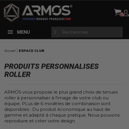
Panneau de gestion des cookies
X
FILTRE DE RECHERCHE ESPACE CLUB
FORME
MENU
Tous
100% imprimé par sublimation
(38)
Accueil
ESPACE CLUB
EXPLICATIONS
PRODUITS PERSONNALISES
Tous
ROLLER
Coupe Régular
(7)
Coupe cintrée
(3)
ARMOS vous propose le plus grand choix de tenues
Coupe ajustée
(5)
roller à personnaliser à l'image de votre club ou
équipe. PLus de 6 modèles de combinaison sont
disponibles : Du produit économique au haut de
gamme et adapté à chaque pratique. Nous pouvons
CATÉGORIES DE NIVEAU 1
reproduire et créer votre design.
Aucun choix disponible pour ce groupe