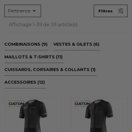

Pertinence
Filtres
CATÉGORIES DE NIVEAU 2
Aucun choix disponible pour ce groupe
Affichage 1-39 de 39 article(s)
COMBINAISONS (9)
VESTES & GILETS (6)
MAILLOTS & T-SHIRTS (11)
CUISSARDS, CORSAIRES & COLLANTS (1)
ACCESSOIRES (12)