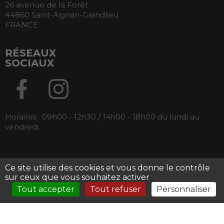
26 avenue de la Forêt
44860 Saint-Aignan-Grandlieu
FRANCE
RÉSEAUX
SOCIAUX
Horaires : 09h00 - 12h30 / 14h00 - 18h00 du lundi au
vendredi.
Ce site utilise des cookies et vous donne le contrôle
Tous droits réservés Armos -
Mentions légales
-
sur ceux que vous souhaitez activer
Conditions générales de ventes
Tout accepter
Tout refuser
Personnaliser