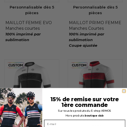
Personnalisable dès 5
Personnalisable dès 5
pièces
pièces
MAILLOT FEMME EVO
MAILLOT PRIMO FEMME
Manches courtes
Manches Courtes
100% imprimé par
100% imprimé par
sublimation
sublimation
Coupe ajustée
15% de remise sur votre
1ère commande
Sur tous les produits du E-shop ARMOS
Hors produits
boutique club
Personnalisable dès 5
Personnalisable dès 5
pièces
pièces