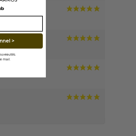
ub
nnel >
nouveautés.
e mail.