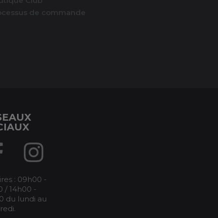
utique Club
ocessus de commande
SEAUX
CIAUX
res : 09h00 -
 / 14h00 -
0 du lundi au
redi.