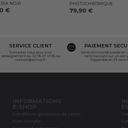
ERIA NOIR
PHOTOCHROMIQUE
90 €
79,90 €
SERVICE CLIENT
PAIEMENT SECU
Contactez nous pour tout
Votre commande passée en un
renseignement au 02 55 07 01 55 ou
carte bancaire sur un site s
contact@armos.fr
Disponible en 3X sans f
INFORMATIONS
I
E-SHOP
E
Conditions générales de vente
Co
Mon compte
Ca