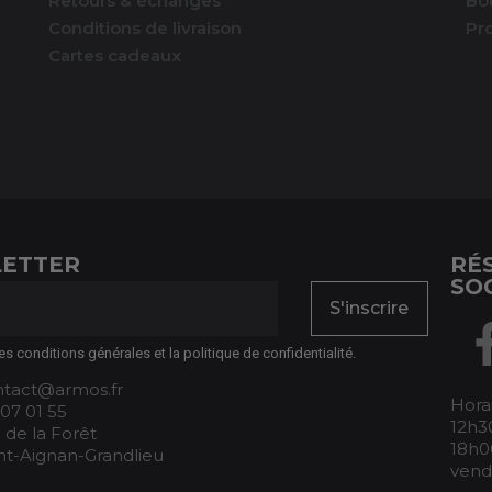
Retours & échanges
Bo
Conditions de livraison
Pr
Cartes cadeaux
ETTER
RÉ
SO
S'inscrire
es conditions générales et la politique de confidentialité.
ontact@armos.fr
Horai
 07 01 55
12h30
 de la Forêt
18h0
nt-Aignan-Grandlieu
vend