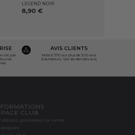
LEGEND NOIR
8,90 €
RISE
AVIS CLIENTS
 clic par
Noté 9,7/10 sur
plus de 300 avis
écurisé.
d’acheteurs.
Voir les derniers avis
rais
NFORMATIONS
SPACE CLUB
nditions générales de vente
talogues