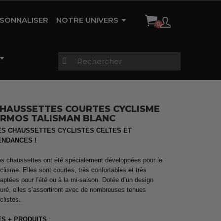
SONNALISER
NOTRE UNIVERS
HISTOIRE DE LA MARQUE
AMBASSADEURS
RÉFÉRENCES
CONTACT
HAUSSETTES COURTES CYCLISME
RMOS TALISMAN BLANC
gues
Vestes étanches &
s
Trifonctions Enfants
thermiques
Vestes étanches &
Maillots Femme
ES CHAUSSETTES CYCLISTES CELTES ET
thermiques
ENDANCES !
s chaussettes ont été spécialement développées pour le
clisme. Elles sont courtes, très confortables et très
rtes
Pluie et Sécurité
Cuissard TRI
Collants zippés
Maillots Manches Longues
aptées pour l’été ou à la mi-saison. Dotée d’un design
échauffement
Homme
uré, elles s’assortiront avec de nombreuses tenues
clistes.
ES + PRODUITS
: