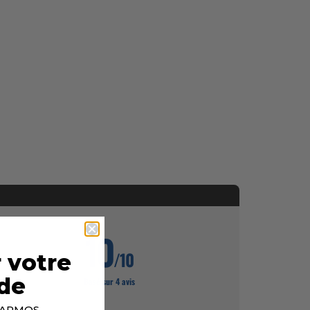
10
/10
 votre
de
Basé sur 4 avis
p ARMOS