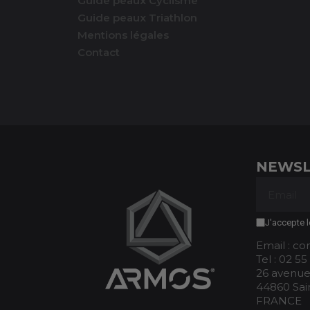
Guide peaux Cyclisme
Guide peaux Triathlon
Mentions légales
Contact
NEWSL
J'accepte l
Email : c
Tel : 02 55
26 avenue
44860 Sai
FRANCE