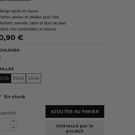
Design épuré et classe
Parties aérées et idéales pour l’été
Renforts semelle, talon et bout de pied
Fibres très extensibles et douces
0,90 €
OULEURS
Blanc
AILLES
5/38
39/42
43/46

En stock
AJOUTER AU PANIER
uantité
Intéressé par le
produit