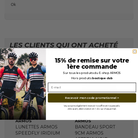
Ok
LES CLIENTS QUI ONT ACHETÉ
CE PRODUIT ONT ÉGALEMENT
ACHETÉ...
15% de remise sur votre
1ère commande
Sur tous les produits du E-shop ARMOS
Hors produits
boutique club
En stock
VERRES
VERRES
REVO Bleu
Recevoir mon code promotionnel >
Vous pourrez également recevoir nos offres et nouveautés.
REVO Rouge
Indisponible
Zéro spam, désincription en 1 clic sur chaque mail.
ARMOS
ARMOS
LUNETTES ARMOS
BANDEAU SPORT
SPEEDFLY IRIDIUM
9CM ARMOS