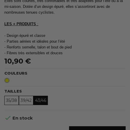
Elles sont courtes, très confortables et très adaptées pour l’été ou à la
mi-saison. Dotée d’un design épuré, elles s’assortiront avec de
nombreuses tenues cyclistes.
LES + PRODUITS
:
- Design épuré et classe
- Parties aérées et idéales pour l’été
- Renforts semelle, talon et bout de pied
- Fibres très extensibles et douces
10,90 €
COULEURS
Jaune
Fluo
TAILLES
35/38
39/42
43/46

En stock