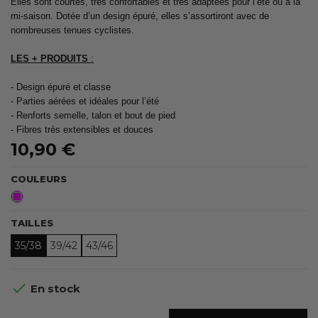
Elles sont courtes, très confortables et très adaptées pour l’été ou à la
mi-saison. Dotée d’un design épuré, elles s’assortiront avec de
nombreuses tenues cyclistes.
LES + PRODUITS
:
- Design épuré et classe
- Parties aérées et idéales pour l’été
- Renforts semelle, talon et bout de pied
- Fibres très extensibles et douces
10,90 €
COULEURS
Rose
fluo
TAILLES
35/38
39/42
43/46

En stock