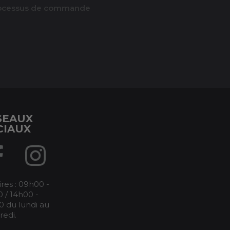
ocessus de commande
SEAUX
CIAUX
res : 09h00 -
 / 14h00 -
0 du lundi au
redi.