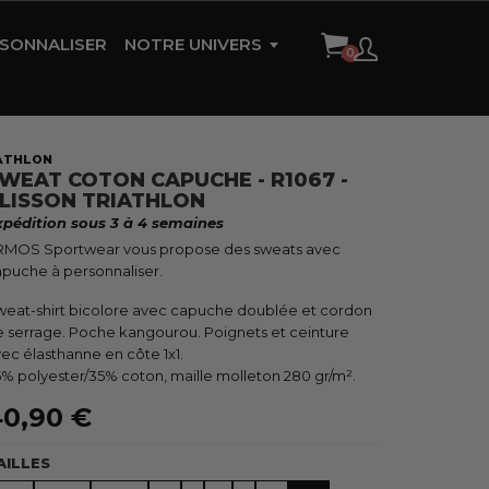
SONNALISER
NOTRE UNIVERS
HISTOIRE DE LA MARQUE
AMBASSADEURS
IATHLON
WEAT COTON CAPUCHE - R1067 -
RÉFÉRENCES
LISSON TRIATHLON
xpédition sous 3 à 4 semaines
CONTACT
RMOS Sportwear vous propose des sweats avec
puche à personnaliser.
eat-shirt bicolore avec capuche doublée et cordon
 serrage. Poche kangourou. Poignets et ceinture
ec élasthanne en côte 1x1.
% polyester/35% coton, maille molleton 280 gr/m².
0,90 €
AILLES