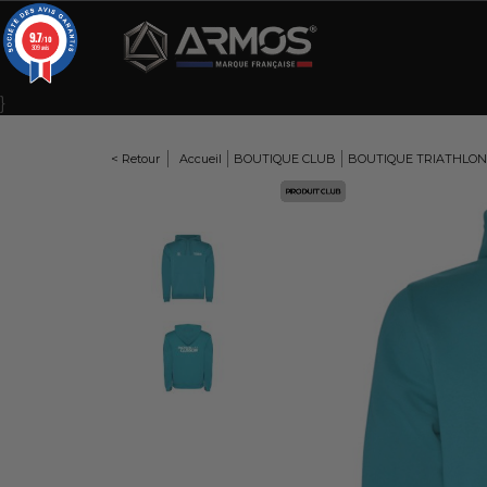
Panneau de gestion des cookies
9.7
/10
309 avis
}
< Retour
Accueil
BOUTIQUE CLUB
BOUTIQUE TRIATHLON
Here