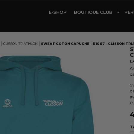
E-SHOP
BOUTIQUE CLUB
PER
CYCLISME
TRIATHLON
CLISSON TRIATHLON
SWEAT COTON CAPUCHE - R1067 - CLISSON TR
S
RUNNING
C
E
GYM
A
ROLLER
ca
Sw
de
av
65
4
T