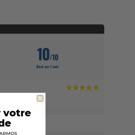
10
/10
Basé sur 1 avis
 votre
de
p ARMOS