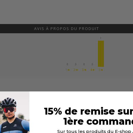
AVIS À PROPOS DU PRODUIT
1
0
0
0
0
1★
2★
3★
4★
5★
15% de remise sur
1ère comman
Sur tous les produits du E-sho