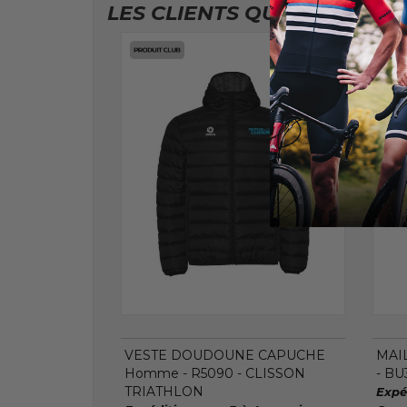
LES CLIENTS QUI ONT ACHE
VESTE DOUDOUNE CAPUCHE
MAI
Homme - R5090 - CLISSON
- BU
TRIATHLON
Expé