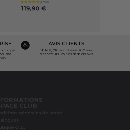
119,90 €
RISE
AVIS CLIENTS
 clic par
Noté 9,7/10 sur
plus de 300 avis
écurisé.
d’acheteurs.
Voir les derniers avis
rais
NFORMATIONS
SPACE CLUB
nditions générales de vente
talogues
utique Club