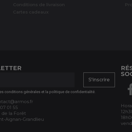
Conditions de livraison
Pr
Cartes cadeaux
ETTER
RÉ
SO
S'inscrire
es conditions générales et la politique de confidentialité.
ontact@armos.fr
Horai
 07 01 55
12h30
 de la Forêt
18h0
nt-Aignan-Grandlieu
vend