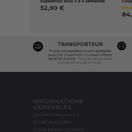
Expédition sous 3 à 4 semaines
Coup
52,90 €
84
TRANSPORTEUR
Toutes nos expéditions sont expédiées
sous 24h maximum. Livraison offerte
dès 80€ d’achat.
*Tous les détails dans
nos conditions de livraison
INFORMATIONS
GÉNÉRALES
Qui sommes-nous ?
Guide des tailles
Guide peaux Cyclisme