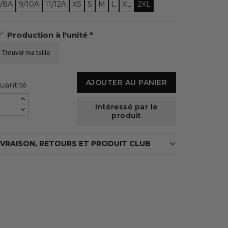
7/8A
9/10A
11/12A
XS
S
M
L
XL
2XL

Production à l'unité *
Trouver ma taille
AJOUTER AU PANIER
uantité
Intéressé par le
produit
IVRAISON, RETOURS ET PRODUIT CLUB