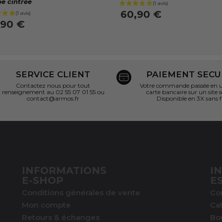
e cintrée
60,90 €
,90 €
SERVICE CLIENT
PAIEMENT SECU
Contactez nous pour tout
Votre commande passée en un
renseignement au 02 55 07 01 55 ou
carte bancaire sur un site s
contact@armos.fr
Disponible en 3X sans f
INFORMATIONS
I
E-SHOP
E
Conditions générales de vente
Co
Mon compte
Ca
Retours & échanges
Bo