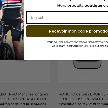
TÉ CE PRODUIT ONT ÉGALEMENT ACHET
Hors produits
boutique cl
Recevoir mon code promotio
Vous pourrez également recevoir nos offres et 
Zéro spam, désincription en 1 clic sur chaqu
LLOT PRO Manches longues
PONCHO de Bain EPONGE -
322 - CLISSON TRIATHLON
BU905 - CLISSON TRIATHL
dition sous 8 à 10 semaines
Expédition sous 8 à 10 semai