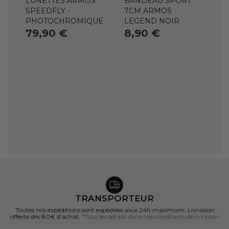
LUNETTES ARMOS
BANDEAU SPORT
SPEEDFLY -
7CM ARMOS
PHOTOCHROMIQUE
LEGEND NOIR
79,90 €
8,90 €
TRANSPORTEUR
Toutes nos expéditions sont expédiées sous 24h maximum. Livraison
offerte dès 80€ d’achat.
*Tous les détails dans nos conditions de livraison