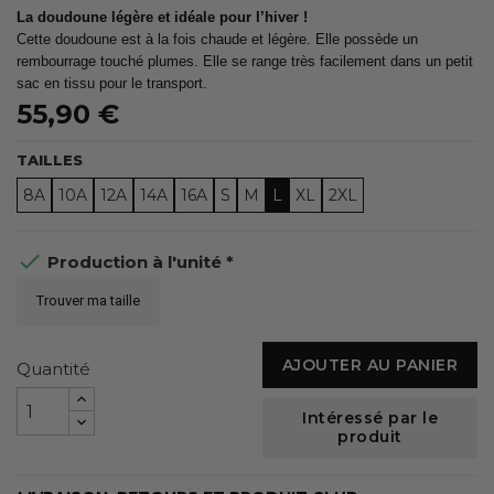
La doudoune légère et idéale pour l’hiver !
Cette doudoune est à la fois chaude et légère. Elle possède un
rembourrage touché plumes. Elle se range très facilement dans un petit
sac en tissu pour le transport.
55,90 €
TAILLES
8A
10A
12A
14A
16A
S
M
L
XL
2XL

Production à l'unité *
Trouver ma taille
AJOUTER AU PANIER
Quantité
Intéressé par le
produit