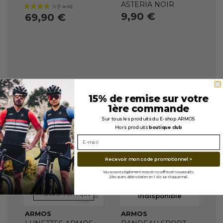
ASTERIA NOIR
9,90 €
69,90 €
15% de remise sur votre
1ère commande
Sur tous les produits du E-shop ARMOS
Hors produits
boutique club
Recevoir mon code promotionnel >
Vous pourrez également recevoir nos offres et nouveautés.
En stock
Zéro spam, désincription en 1 clic sur chaque mail.
VERRES
Photochromique
Indisponible
ARMOS
ARMOS