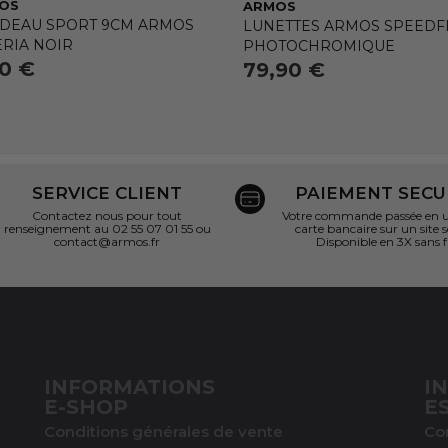
OS
ARMOS
DEAU SPORT 9CM ARMOS
LUNETTES ARMOS SPEEDFL
ERIA NOIR
PHOTOCHROMIQUE
90 €
79,90 €
SERVICE CLIENT
PAIEMENT SECU
Contactez nous pour tout
Votre commande passée en un
renseignement au 02 55 07 01 55 ou
carte bancaire sur un site s
contact@armos.fr
Disponible en 3X sans f
INFORMATIONS
I
E-SHOP
E
Conditions générales de vente
Co