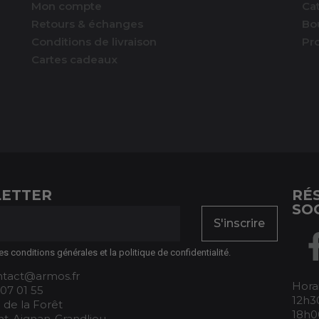
Mon compte
Ca
Retours & échanges
Bo
Conditions de livraison
Pr
Cartes cadeaux
ETTER
RÉ
SO
S'inscrire
es conditions générales et la politique de confidentialité.
ontact@armos.fr
Horai
 07 01 55
12h30
 de la Forêt
18h0
nt-Aignan-Grandlieu