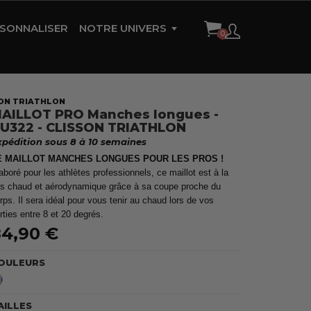
SONNALISER
NOTRE UNIVERS
HISTOIRE DE LA MARQUE
AMBASSADEURS
SON TRIATHLON
AILLOT PRO Manches longues -
RÉFÉRENCES
U322 - CLISSON TRIATHLON
xpédition sous 8 à 10 semaines
CONTACT
E MAILLOT MANCHES LONGUES POUR LES PROS !
aboré pour les athlètes professionnels, ce maillot est à la
is chaud et aérodynamique grâce à sa coupe proche du
rps. Il sera idéal pour vous tenir au chaud lors de vos
rties entre 8 et 20 degrés.
4,90 €
OULEURS
Bleu
AILLES