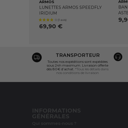
ARM
ARMOS
BAN
LUNETTES ARMOS SPEEDFLY
AST
IRIDIUM
9,
69,90 €
TRANSPORTEUR
Toutes nos expéditions sont expédiées
sous 24h maximum. Livraison offerte
dès 80€ d’achat.
*Tous les détails dans
nos conditions de livraison
INFORMATIONS
GÉNÉRALES
Qui sommes-nous ?