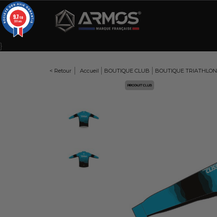
Panneau de gestion des cookies
9.7
/10
309 avis
}
< Retour
Accueil
BOUTIQUE CLUB
BOUTIQUE TRIATHLON
Here