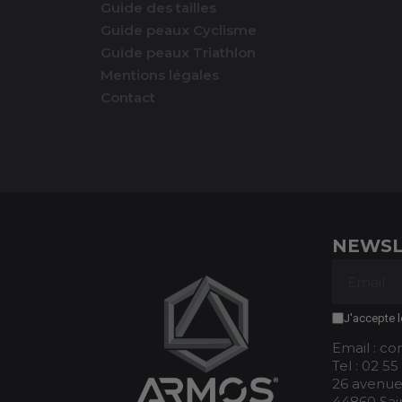
Guide des tailles
Guide peaux Cyclisme
Guide peaux Triathlon
Mentions légales
Contact
NEWSL
J'accepte l
Email : c
Tel : 02 55
26 avenue
44860 Sai