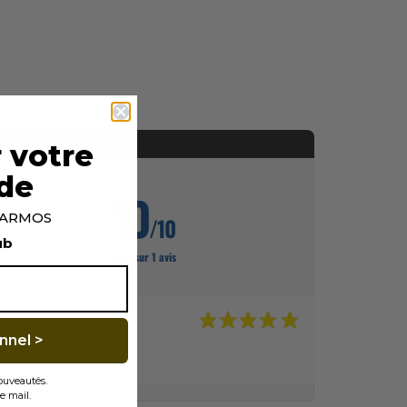
 votre
de
10
p ARMOS
/10
ub
Basé sur 1 avis
nnel >
nouveautés.
e mail.