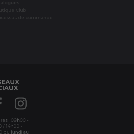
talogues
utique Club
ocessus de commande
SEAUX
CIAUX
res : 09h00 -
 / 14h00 -
0 du lundi au