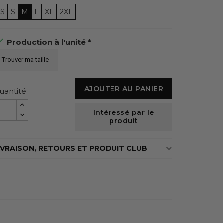
XS
S
M
L
XL
2XL

Production à l'unité *
Trouver ma taille
AJOUTER AU PANIER
uantité
Intéressé par le
produit
IVRAISON, RETOURS ET PRODUIT CLUB