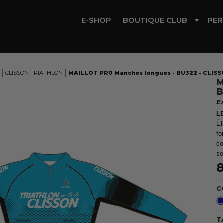
E-SHOP
BOUTIQUE CLUB
PER
CYCLISME
TRIATHLON
CLISSON TRIATHLON
MAILLOT PRO Manches longues - BU322 - CLIS
M
RUNNING
B
E
GYM
L
ROLLER
Él
fo
co
so
8
C
T