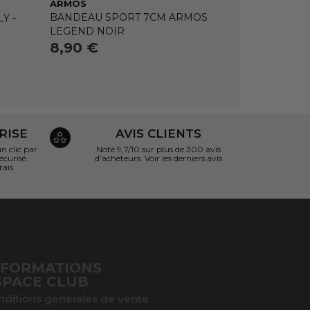
ARMOS
BANDEAU SPORT 7CM ARMOS
Y -
LEGEND NOIR
8,90 €
RISE
AVIS CLIENTS
 clic par
Noté 9,7/10 sur
plus de 300 avis
écurisé.
d’acheteurs.
Voir les derniers avis
rais
NFORMATIONS
SPACE CLUB
nditions générales de vente