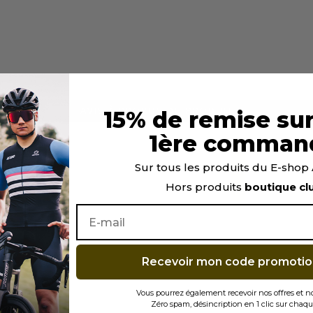
AVIS À PROPOS DU PRODUIT
15% de remise sur
1
1ère comman
Sur tous les produits du E-sho
Hors produits
boutique cl
0
0
0
0
1★
2★
3★
4★
5★
Recevoir mon code promotio
Vous pourrez également recevoir nos offres et 
Zéro spam, désincription en 1 clic sur chaqu