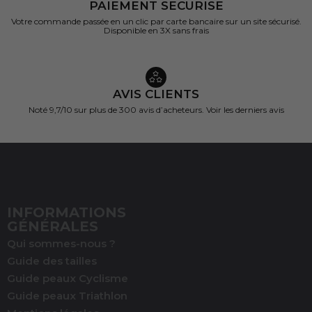
PAIEMENT SECURISE
Votre commande passée en un clic par carte bancaire sur un site sécurisé.
Disponible en 3X sans frais
AVIS CLIENTS
Noté 9,7/10 sur
plus de 300 avis d’acheteurs.
Voir les derniers avis
INFORMATIONS
GÉNÉRALES
Qui sommes-nous ?
Guide des tailles
Guide peaux Cyclisme
Guide peaux Triathlon