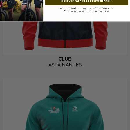
Recevoir mon code promotionnel >
Vous pourrez également recevoir nos offres et nouveautés.
Zéro spam, désincription en 1 clic sur chaque mail.
CLUB
ASTA NANTES