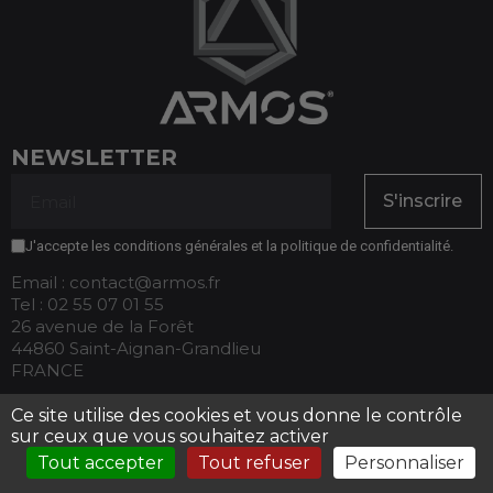
NEWSLETTER
S'inscrire
J'accepte les conditions générales et la politique de confidentialité.
Email : contact@armos.fr
Tel : 02 55 07 01 55
26 avenue de la Forêt
44860 Saint-Aignan-Grandlieu
FRANCE
Ce site utilise des cookies et vous donne le contrôle
RÉSEAUX
sur ceux que vous souhaitez activer
SOCIAUX
Tout accepter
Tout refuser
Personnaliser