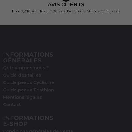
AVIS CLIENTS
Noté 9,7/10 sur
plus de 300 avis d’acheteurs.
Voir les derniers avis
INFORMATIONS
GÉNÉRALES
Qui sommes-nous ?
Guide des tailles
Guide peaux Cyclisme
Guide peaux Triathlon
Mentions légales
Contact
INFORMATIONS
E-SHOP
Conditions générales de vente