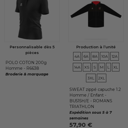
Personnalisable dès 5
Production à l’unité
pièces
TAILLES
TAILLES
TAILLES
TAILLES
TAILLE
TAI
4A
6A
8A
10A
12A
POLO COTON 200g
TAILLES
TAILLES
TAILLES
TAILLES
TAILLE
TAI
14A
XS
S
M
L
XL
Homme - R6638
Broderie & marquage
TAILLES
3XL
2XL
SWEAT zippé capuche 1.2
Homme / Enfant -
BU515H/E - ROMANS
TRIATHLON
Expédition sous 5 à 7
semaines
57,90 €