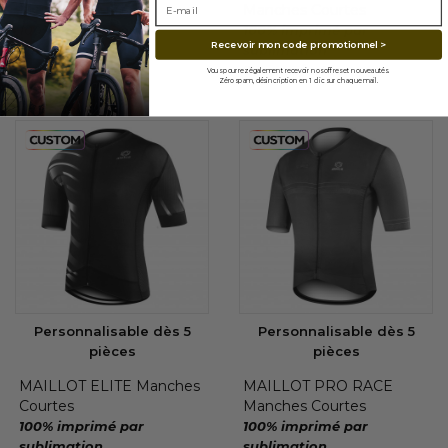
Manches Courtes
Manches Courtes
100% imprimé par
100% imprimé par
Recevoir mon code promotionnel >
sublimation
sublimation
Coupe ajustée
Coupe ajustée
Vous pourrez également recevoir nos offres et nouveautés.
Zéro spam, désincription en 1 clic sur chaque mail.
Personnalisable dès 5
Personnalisable dès 5
pièces
pièces
MAILLOT ELITE Manches
MAILLOT PRO RACE
Courtes
Manches Courtes
100% imprimé par
100% imprimé par
sublimation
sublimation