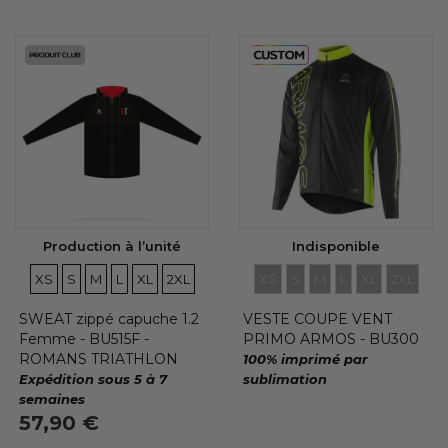
Production à l’unité
Indisponible
TAILLES
TAILLES
TAILLES
TAILLES
TAILLES
TAILLES
TAILLES
TAILLES
TAILLES
TAILLES
TAILLES
TAILLE
XS
S
M
L
XL
2XL
XS
S
M
L
XL
2XL
SWEAT zippé capuche 1.2
VESTE COUPE VENT
Femme - BU515F -
PRIMO ARMOS - BU300
ROMANS TRIATHLON
100% imprimé par
Expédition sous 5 à 7
sublimation
semaines
57,90 €