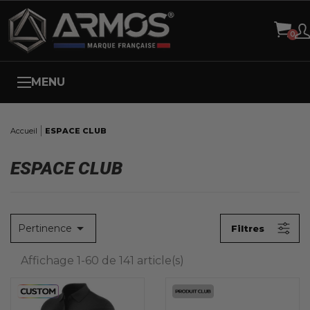
Panneau de gestion des cookies
X
FILTRE DE RECHERCHE ESPACE CLUB
FORME
Aucun choix disponible pour ce groupe
MENU
EXPLICATIONS
Accueil
ESPACE CLUB
Aucun choix disponible pour ce groupe
ESPACE CLUB
CATÉGORIES DE NIVEAU 1
Aucun choix disponible pour ce groupe

Pertinence
Filtres
Réinitialiser ce groupe
Affichage 1-60 de 141 article(s)
CATÉGORIES DE NIVEAU 2
Aucun choix disponible pour ce groupe