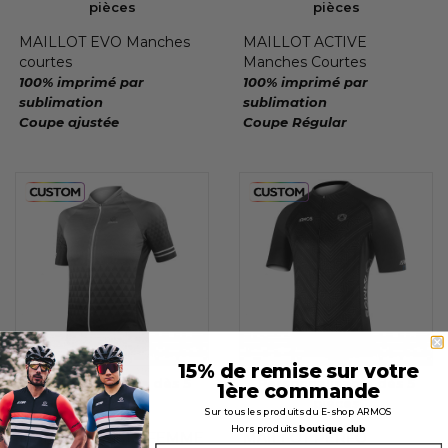
pièces
pièces
MAILLOT EVO Manches
MAILLOT ACTIVE
courtes
Manches Courtes
100% imprimé par
100% imprimé par
sublimation
sublimation
Coupe ajustée
Coupe Régular
15% de remise sur votre
Personnalisable dès 5
Personnalisable dès 5
1ère commande
pièces
pièces
Sur tous les produits du E-shop ARMOS
Hors produits
boutique club
MAILLOT PRIMO FEMME
MAILLOT PERFO