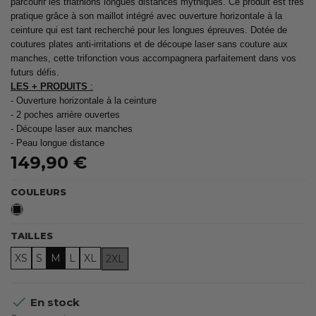
parcourir les triathlons longues distances mythiques. Ce produit est très
pratique grâce à son maillot intégré avec ouverture horizontale à la
ceinture qui est tant recherché pour les longues épreuves. Dotée de
coutures plates anti-irritations et de découpe laser sans couture aux
manches, cette trifonction vous accompagnera parfaitement dans vos
futurs défis.
LES + PRODUITS
:
- Ouverture horizontale à la ceinture
- 2 poches arrière ouvertes
- Découpe laser aux manches
- Peau longue distance
149,90 €
COULEURS
Noir
TAILLES
XS
S
M
L
XL
2XL

En stock