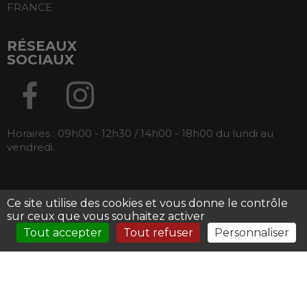
FRANCE
RÉSEAUX
SOCIAUX
Horaires : 09h00 - 12h30 / 14h00 - 18h00 du lundi au
vendredi.
Ce site utilise des cookies et vous donne le contrôle
Tous droits réservés Armos -
Mentions légales
-
sur ceux que vous souhaitez activer
Conditions générales de ventes
Tout accepter
Tout refuser
Personnaliser