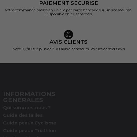
PAIEMENT SECURISE
Votre commande passée en un clic par carte bancaire sur un site sécurisé.
Disponible en 3X sans frais
AVIS CLIENTS
Noté 9,7/10 sur
plus de 300 avis d’acheteurs.
Voir les derniers avis
INFORMATIONS
GÉNÉRALES
Qui sommes-nous ?
Guide des tailles
Guide peaux Cyclisme
Guide peaux Triathlon