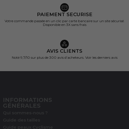
PAIEMENT SECURISE
Votre commande passée en un clic par carte bancaire sur un site sécurisé.
Disponible en 3X sans frais
AVIS CLIENTS
Noté 9,7/10 sur
plus de 300 avis d’acheteurs.
Voir les derniers avis
(1 avis)
INFORMATIONS
GÉNÉRALES
Qui sommes-nous ?
Guide des tailles
Guide peaux Cyclisme