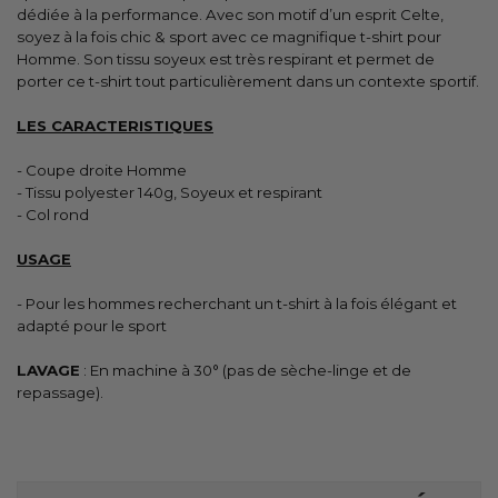
dédiée à la performance. Avec son motif d’un esprit Celte,
soyez à la fois chic & sport avec ce magnifique t-shirt pour
Homme. Son tissu soyeux est très respirant et permet de
porter ce t-shirt tout particulièrement dans un contexte sportif.
LES CARACTERISTIQUES
- Coupe droite Homme
- Tissu polyester 140g, Soyeux et respirant
- Col rond
USAGE
- Pour les hommes recherchant un t-shirt à la fois élégant et
adapté pour le sport
LAVAGE
: En machine à 30° (pas de sèche-linge et de
repassage).