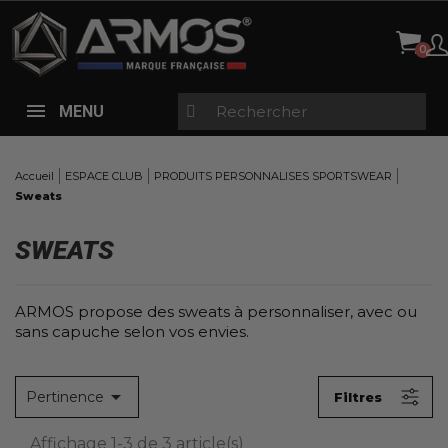
Panneau de gestion des cookies
X
FILTRE DE RECHERCHE ESPACE CLUB
FORME
MENU
Tous
Expédition sous 5 à 7 semaines
(2)
Broderie & marquage
(1)
Accueil
ESPACE CLUB
PRODUITS PERSONNALISES SPORTSWEAR
Sweats
100% imprimé par sublimation
(1)
SWEATS
EXPLICATIONS
Aucun choix disponible pour ce groupe
ARMOS propose des sweats à personnaliser, avec ou
sans capuche selon vos envies.
CATÉGORIES DE NIVEAU 1
Tous

Pertinence
Filtres
CYCLISME
(3)
Affichage 1-3 de 3 article(s)