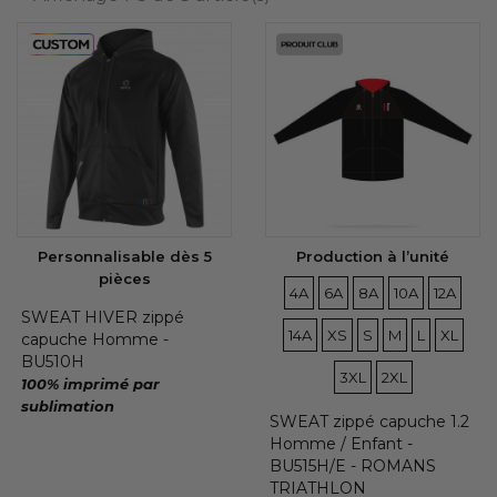
ESPACE CLUB
(4)
BOUTIQUE CLUB
(2)
CATÉGORIES DE NIVEAU 2
Tous
(3)
BOUTIQUE TRIATHLON
(2)
Personnalisable dès 5
Production à l’unité
pièces
TAILLES
TAILLES
TAILLES
TAILLES
TAILLE
TAI
4A
6A
8A
10A
12A
SWEAT HIVER zippé
TAILLES
TAILLES
TAILLES
TAILLES
TAILLE
TAI
14A
XS
S
M
L
XL
capuche Homme -
BU510H
TAILLES
3XL
2XL
100% imprimé par
sublimation
SWEAT zippé capuche 1.2
Homme / Enfant -
BU515H/E - ROMANS
TRIATHLON