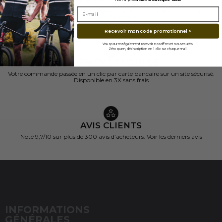
Contactez nous pour tout renseignement au 02 55 07 01 55 ou
contact@armos.fr
Recevoir mon code promotionnel >
Vous pourrez également recevoir nos offres et nouveautés.
Zéro spam, désincription en 1 clic sur chaque mail.
PAIEMENT SECURISE
Votre commande passée en un clic par carte bancaire sur un site sécurisé.
Disponible en 3X sans frais
AVIS CLIENTS
Noté 9,7/10 sur
plus de 300 avis d’acheteurs.
Voir les derniers avis
INFORMATIONS
GÉNÉRALES