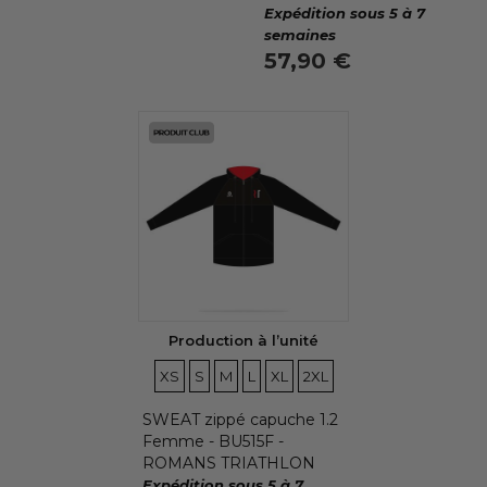
Expédition sous 5 à 7
semaines
57,90 €
Production à l’unité
TAILLES
TAILLES
TAILLES
TAILLES
TAILLES
TAILLES
XS
S
M
L
XL
2XL
SWEAT zippé capuche 1.2
Femme - BU515F -
ROMANS TRIATHLON
Expédition sous 5 à 7