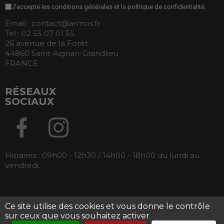
J'accepte les conditions générales et la politique de confidentialité.
Email : contact@armos.fr
Tel : 02 55 07 01 55
26 avenue de la Forêt
44860 Saint-Aignan-Grandlieu
FRANCE
RÉSEAUX
SOCIAUX
Horaires : 09h00 - 12h30 / 14h00 - 18h00 du lundi au
vendredi.
Ce site utilise des cookies et vous donne le contrôle
Tous droits réservés Armos -
Mentions légales
-
sur ceux que vous souhaitez activer
Conditions générales de ventes