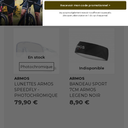
Recevoir mon code promotionnel >
Vous pourrez également recevoir nos offres et nouveautés.
Zéro spam, désincription en 1 clic sur chaque mail.
En stock
VERRES
Photochromique
Indisponible
ARMOS
ARMOS
LUNETTES ARMOS
BANDEAU SPORT
SPEEDFLY -
7CM ARMOS
PHOTOCHROMIQUE
LEGEND NOIR
79,90 €
8,90 €