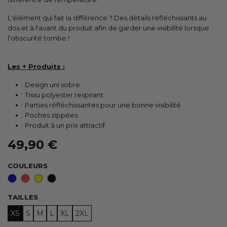
L'élément qui fait la différence ? Des détails réfléchissants au
dos et à l'avant du produit afin de garder une visibilité lorsque
l'obscurité tombe !
Les + Produits :
Design uni sobre
Tissu polyester respirant
Parties réfléchissantes pour une bonne visibilité
Poches zippées
Produit à un prix attractif
49,90 €
COULEURS
Bleu
Corail
Jaune
Noir
Fluo
TAILLES
XS
S
M
L
XL
2XL