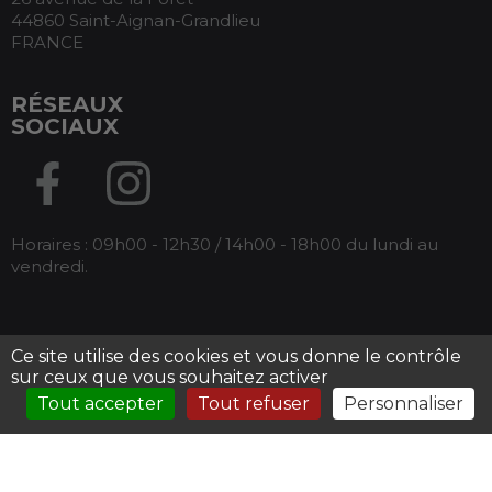
44860 Saint-Aignan-Grandlieu
FRANCE
RÉSEAUX
SOCIAUX
Horaires : 09h00 - 12h30 / 14h00 - 18h00 du lundi au
vendredi.
Ce site utilise des cookies et vous donne le contrôle
Tous droits réservés Armos -
Mentions légales
-
sur ceux que vous souhaitez activer
Conditions générales de ventes
Tout accepter
Tout refuser
Personnaliser