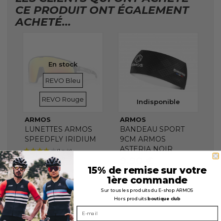
CE PRODUIT ONT ÉGALEMENT
ACHETÉ...
En stock
VERRES
VERRES
REVO Bleu
REVO Rouge
Indisponible
ARMOS
ARMOS
LUNETTES ARMOS
BANDEAU SPORT
SPEEDFLY IRIDIUM
9CM ARMOS
ASTERIA NOIR
9,90 €
69,90 €
15% de remise sur votre
1ère commande
Sur tous les produits du E-shop ARMOS
Hors produits
boutique club