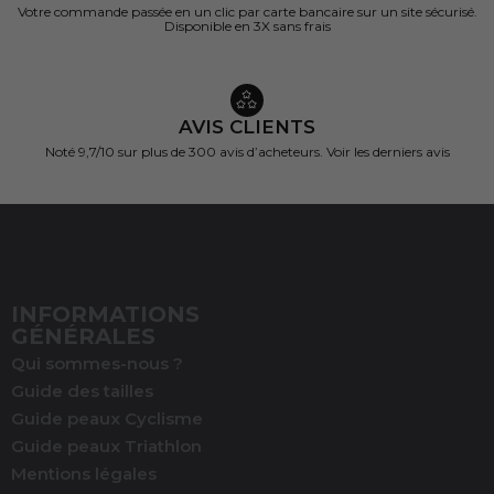
Votre commande passée en un clic par carte bancaire sur un site sécurisé.
Disponible en 3X sans frais
AVIS CLIENTS
Noté 9,7/10 sur
plus de 300 avis d’acheteurs.
Voir les derniers avis
INFORMATIONS
GÉNÉRALES
Qui sommes-nous ?
Guide des tailles
Guide peaux Cyclisme
Guide peaux Triathlon
Mentions légales