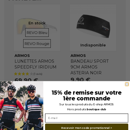
En stock
VERRES
VERRES
REVO Bleu
REVO Rouge
Indisponible
ARMOS
ARMOS
LUNETTES ARMOS
BANDEAU SPORT
SPEEDFLY IRIDIUM
9CM ARMOS
ASTERIA NOIR
9,90 €
69,90 €
15% de remise sur votre
1ère commande
Sur tous les produits du E-shop ARMOS
Hors produits
boutique club
Recevoir mon code promotionnel >