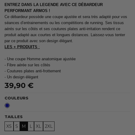
ENTREZ DANS LA LEGENDE AVEC CE DÉBARDEUR
PERFORMANT ARMOS !
Ce débardeur possède une coupe ajustée et sera très adapté pour vos
séances d’entrainements ou les compétitions de running. Ses tissus
aérés sur les côtés et ses coutures plates anti-irritation rendent ce
produit adapté aux courtes et longues distances. Laissez-vous tenter
par ce produit avec son design élégant.
LES + PRODUITS
:
- Une coupe Homme anatomique ajustée
- Fibre aérée sur les côtés
- Coutures plates anti-frottement
- Un design élégant
39,90 €
COULEURS
Bleu
TAILLES
XS
S
M
L
XL
2XL