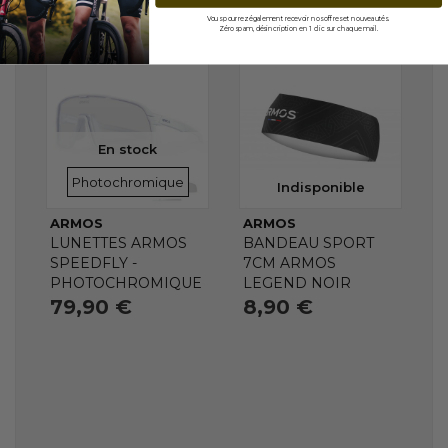
Vous pourrez également recevoir nos offres et nouveautés.
Zéro spam, désincription en 1 clic sur chaque mail.
En stock
VERRES
Photochromique
Indisponible
ARMOS
ARMOS
LUNETTES ARMOS
BANDEAU SPORT
SPEEDFLY -
7CM ARMOS
PHOTOCHROMIQUE
LEGEND NOIR
79,90 €
8,90 €