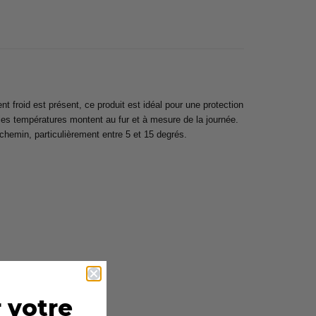
froid est présent, ce produit est idéal pour une protection
 les températures montent au fur et à mesure de la journée.
 chemin, particulièrement entre 5 et 15 degrés.
 votre