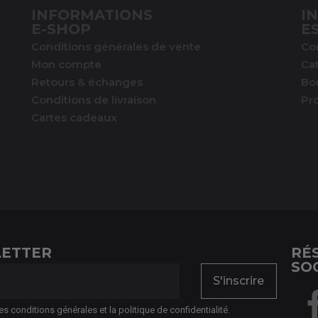
INFORMATIONS
I
E-SHOP
E
Conditions générales de vente
Co
Mon compte
Ca
Retours & échanges
Bo
Conditions de livraison
Pr
Cartes cadeaux
ETTER
RÉ
SO
S'inscrire
es conditions générales et la politique de confidentialité.