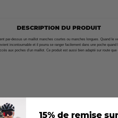
DESCRIPTION DU PRODUIT
ment par-dessus un maillot manches courtes ou manches longues. Quand le vent 
 devient incontournable et il pourra se ranger facilement dans une poche quand
accès aux poches d’un maillot. Ce produit est aussi bien adapté sur route que
t se ranger dans une poche
15% de remise sur
hes longues