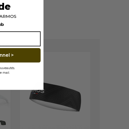
de
p ARMOS
ub
É...
nnel >
nouveautés.
e mail.