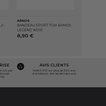
ARMOS
BANDEAU SPORT 7CM ARMOS
Y -
LEGEND NOIR
8,90 €
RISE
AVIS CLIENTS
 clic par
Noté 9,7/10 sur
plus de 300 avis
écurisé.
d’acheteurs.
Voir les derniers avis
rais