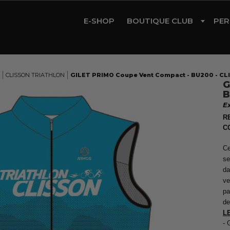
E-SHOP
BOUTIQUE CLUB
PER
CYCLISME
TRIATHLON
CLISSON TRIATHLON
GILET PRIMO Coupe Vent Compact - BU200 - C
G
RUNNING
B
E
GYM
R
ROLLER
C
Ce
se
da
ve
pa
de
L
- 