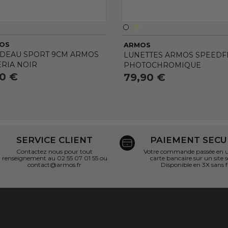
OS
ARMOS
DEAU SPORT 9CM ARMOS
LUNETTES ARMOS SPEEDFL
ERIA NOIR
PHOTOCHROMIQUE
90 €
79,90 €
SERVICE CLIENT
PAIEMENT SECU
Contactez nous pour tout
Votre commande passée en un
renseignement au 02 55 07 01 55 ou
carte bancaire sur un site s
contact@armos.fr
Disponible en 3X sans f