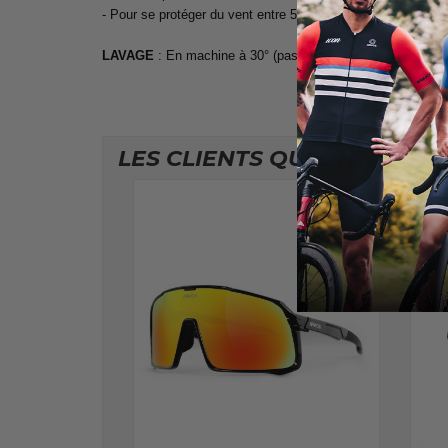
- Pour se protéger du vent entre 5 et 15 degrés
LAVAGE
: En machine à 30° (pas de sèche-linge et de rep
LES CLIENTS QUI ONT ACHE