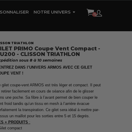
SONNALISER
NOTRE UNIVERS
HISTOIRE DE LA MARQUE
AMBASSADEURS
LISSON TRIATHLON
ILET PRIMO Coupe Vent Compact -
RÉFÉRENCES
U200 - CLISSON TRIATHLON
xpédition sous 8 à 10 semaines
CONTACT
ENTREZ DANS l’UNIVERS ARMOS AVEC CE GILET
OUPE VENT !
 gilet coupe-vent ARMOS est très léger et compact. Il peut
 retirer facilement en cours de séance afin de le glisser
ns une poche. Sa fibre à l’avant permet de bien couper le
nt froid tandis qu’un tissu en mesh à l’arrière évacue
rfaitement la transpiration. Ce gilet sera idéal à mettre par-
ssus un maillot pour les sorties entre 5 et 15 degrés.
ES + PRODUITS
:
Gilet compact