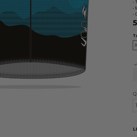
- 
- 
- 
5
T
Q
L