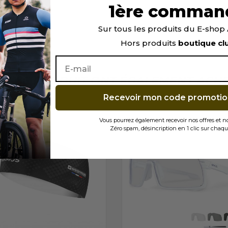
1ère comman
Sur tous les produits du E-sho
assage).
Hors produits
boutique cl
TÉ CE PRODUIT ONT ÉGALEMENT ACHET
Recevoir mon code promotio
Vous pourrez également recevoir nos offres et 
Zéro spam, désincription en 1 clic sur chaqu