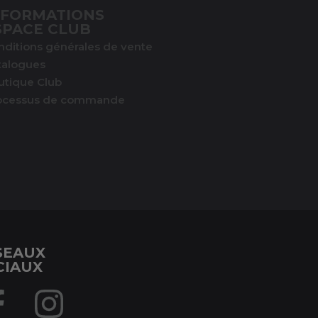
NFORMATIONS
SPACE CLUB
nditions générales de vente
talogues
utique Club
ocessus de commande
SEAUX
CIAUX