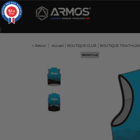
Panneau de gestion des cookies
9.7
/10
309 avis
}
< Retour
Accueil
BOUTIQUE CLUB
BOUTIQUE TRIATHLON
Here