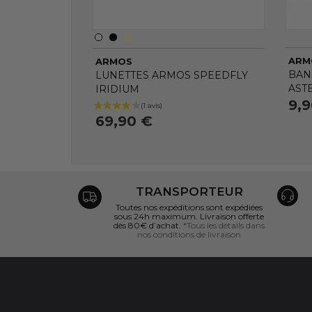
ARM
ARMOS
BAN
LUNETTES ARMOS SPEEDFLY
AST
IRIDIUM
9,
69,90 €
TRANSPORTEUR
Toutes nos expéditions sont expédiées
sous 24h maximum. Livraison offerte
dès 80€ d’achat.
*Tous les détails dans
nos conditions de livraison