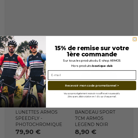
15% de remise sur votre
1ère commande
Sur tous les produits du E-shop ARMOS
Hors produits
boutique club
En stock
Recevoir mon code promotionnel >
VERRES
Photochromique
Vous pourrez également recevoir nos offres et nouveautés.
Indisponible
Zéro spam, désincription en 1 clic sur chaque mail.
ARMOS
ARMOS
LUNETTES ARMOS
BANDEAU SPORT
SPEEDFLY -
7CM ARMOS
PHOTOCHROMIQUE
LEGEND NOIR
79,90 €
8,90 €