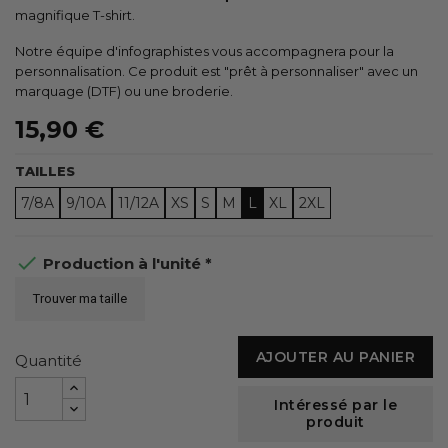
magnifique T-shirt.
Notre équipe d'infographistes vous accompagnera pour la
personnalisation. Ce produit est "prêt à personnaliser" avec un
marquage (DTF) ou une broderie.
15,90 €
TAILLES
7/8A
9/10A
11/12A
XS
S
M
L
XL
2XL

Production à l'unité *
Trouver ma taille
AJOUTER AU PANIER
Quantité
Intéressé par le
produit