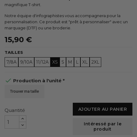
magnifique T-shirt.
Notre équipe d'infographistes vous accompagnera pour la
personnalisation. Ce produit est "prêt à personnaliser" avec un
marquage (DTF) ou une broderie.
15,90 €
TAILLES
7/8A
9/10A
11/12A
XS
S
M
L
XL
2XL

Production à l'unité *
Trouver ma taille
AJOUTER AU PANIER
Quantité
Intéressé par le
produit