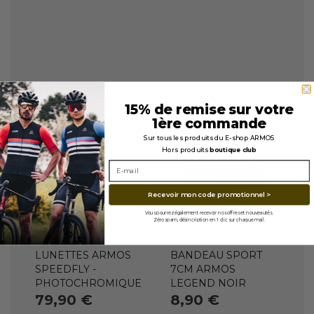
15% de remise sur votre
1ère commande
Sur tous les produits du E-shop ARMOS
Hors produits
boutique club
En stock
Recevoir mon code promotionnel >
VERRES
Photochromique
Vous pourrez également recevoir nos offres et nouveautés.
Indisponible
Zéro spam, désincription en 1 clic sur chaque mail.
ARMOS
ARMOS
LUNETTES ARMOS
BANDEAU SPORT
SPEEDFLY -
7CM ARMOS
PHOTOCHROMIQUE
LEGEND NOIR
79,90 €
8,90 €