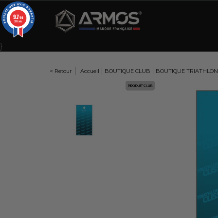
Panneau de gestion des cookies
9.7
/10
309 avis
}
< Retour
Accueil
BOUTIQUE CLUB
BOUTIQUE TRIATHLON
Here