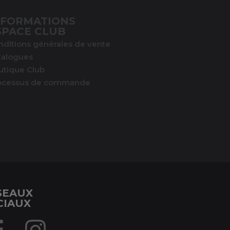
NFORMATIONS
SPACE CLUB
nditions générales de vente
talogues
utique Club
ocessus de commande
SEAUX
CIAUX