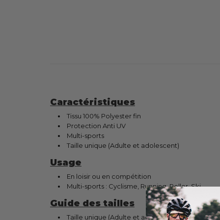
Caractéristiques
Tissu 100% Polyester fin
Protection Anti UV
Multi-sports
Taille unique (Adulte et adolescent)
Usage
En loisir ou en compétition
Multi-sports : Cyclisme, Running, Roller, Ski...
Guide des tailles
Taille unique (Adulte et adolescent)