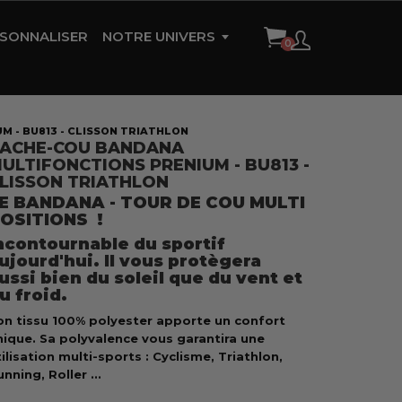
SONNALISER
NOTRE UNIVERS
HISTOIRE DE LA MARQUE
AMBASSADEURS
 - BU813 - CLISSON TRIATHLON
ACHE-COU BANDANA
RÉFÉRENCES
ULTIFONCTIONS PRENIUM - BU813 -
LISSON TRIATHLON
CONTACT
E BANDANA - TOUR DE COU MULTI
OSITIONS !
ncontournable du sportif
ujourd'hui. Il vous protègera
ussi bien du soleil que du vent et
u froid.
on tissu 100% polyester apporte un confort
nique. Sa polyvalence vous garantira une
ilisation multi-sports : Cyclisme, Triathlon,
nning, Roller ...