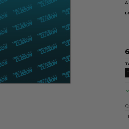
A
L
6
T
T
Q