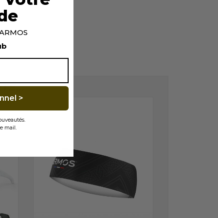
de
p ARMOS
ub
É...
nnel >
nouveautés.
e mail.