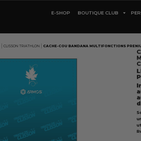
E-SHOP
BOUTIQUE CLUB
PER
CYCLISME
TRIATHLON
CLISSON TRIATHLON
CACHE-COU BANDANA MULTIFONCTIONS PRENIUM
C
RUNNING
M
C
GYM
L
P
ROLLER
I
a
a
d
S
u
ut
Ru