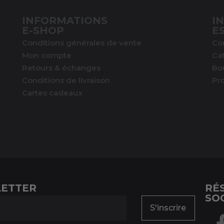
INFORMATIONS
I
E-SHOP
E
Conditions générales de vente
Co
Mon compte
Ca
Retours & échanges
Bo
Conditions de livraison
Pr
Cartes cadeaux
ETTER
RÉ
SO
S'inscrire