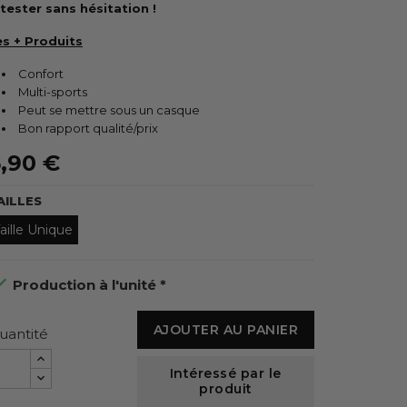
 tester sans hésitation !
es + Produits
Confort
Multi-sports
Peut se mettre sous un casque
Bon rapport qualité/prix
,90 €
AILLES
aille Unique

Production à l'unité *
AJOUTER AU PANIER
uantité
Intéressé par le
produit