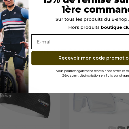
1ère comman
Sur tous les produits du E-sho
e repassage).
Hors produits
boutique cl
TÉ CE PRODUIT ONT ÉGALEMENT ACHET
Recevoir mon code promotio
Vous pourrez également recevoir nos offres et 
Zéro spam, désincription en 1 clic sur chaqu