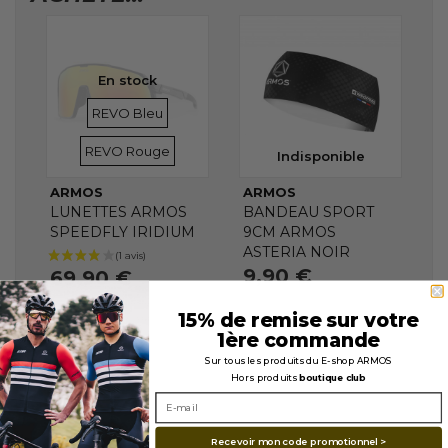
En stock
VERRES
VERRES
REVO Bleu
REVO Rouge
Indisponible
ARMOS
ARMOS
LUNETTES ARMOS
BANDEAU SPORT
SPEEDFLY IRIDIUM
9CM ARMOS
ASTERIA NOIR
9,90 €
69,90 €
15% de remise sur votre
1ère commande
Sur tous les produits du E-shop ARMOS
Hors produits
boutique club
Recevoir mon code promotionnel >