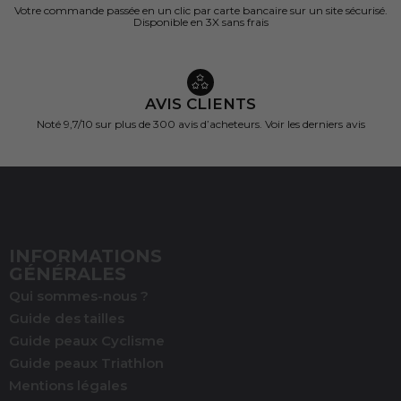
Votre commande passée en un clic par carte bancaire sur un site sécurisé.
Disponible en 3X sans frais
AVIS CLIENTS
Noté 9,7/10 sur
plus de 300 avis d’acheteurs.
Voir les derniers avis
INFORMATIONS
GÉNÉRALES
Qui sommes-nous ?
Guide des tailles
Guide peaux Cyclisme
Guide peaux Triathlon
Mentions légales