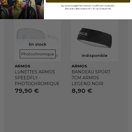
Vous pourrez également recevoir nos offres et nouveautés.
Zéro spam, désincription en 1 clic sur chaque mail.
En stock
VERRES
Photochromique
Indisponible
ARMOS
ARMOS
LUNETTES ARMOS
BANDEAU SPORT
SPEEDFLY -
7CM ARMOS
PHOTOCHROMIQUE
LEGEND NOIR
79,90 €
8,90 €