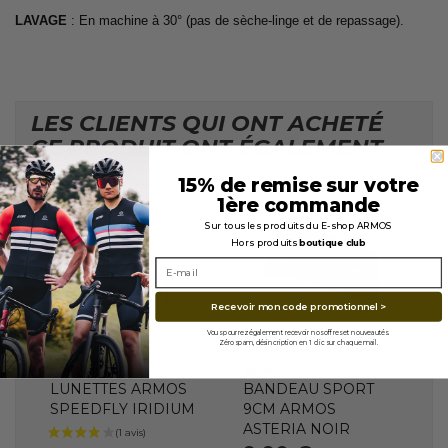
LAVAGE
: En machine à 30° (pas de sèche-linge et de repassage).
LES CLIENTS QUI ONT ACHETÉ
CE PRODUIT ONT ÉGALEMENT
ACHETÉ...
15% de remise sur votre
1ère commande
Sur tous les produits du E-shop ARMOS
Hors produits
boutique club
En stock
VERRES
VERRES
REVO Bleu
Recevoir mon code promotionnel >
REVO Rouge
Indisponible
Vous pourrez également recevoir nos offres et nouveautés.
Zéro spam, désincription en 1 clic sur chaque mail.
ARMOS
ARMOS
LUNETTES ARMOS
BANDEAU SPORT
SPEEDFLY IRIDIUM
9CM ARMOS
ASTERIA NOIR