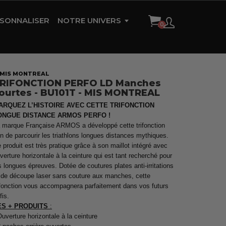
SONNALISER
NOTRE UNIVERS
HISTOIRE DE LA MARQUE
AMBASSADEURS
- MIS MONTREAL
RIFONCTION PERFO LD Manches
RÉFÉRENCES
ourtes - BU101T - MIS MONTREAL
CONTACT
ARQUEZ L’HISTOIRE AVEC CETTE TRIFONCTION
ONGUE DISTANCE ARMOS PERFO !
 marque Française ARMOS a développé cette trifonction
in de parcourir les triathlons longues distances mythiques.
 produit est très pratique grâce à son maillot intégré avec
verture horizontale à la ceinture qui est tant recherché pour
s longues épreuves. Dotée de coutures plates anti-irritations
 de découpe laser sans couture aux manches, cette
ifonction vous accompagnera parfaitement dans vos futurs
fis.
ES + PRODUITS
:
Ouverture horizontale à la ceinture