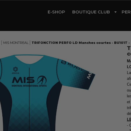
E-SHOP
BOUTIQUE CLUB
PER
CYCLISME
TRIATHLON
MIS MONTREAL
TRIFONCTION PERFO LD Manches courtes - BU101T 
T
RUNNING
c
GYM
M
L
ROLLER
La
af
Ce
ou
le
et
tr
dé
L
- 