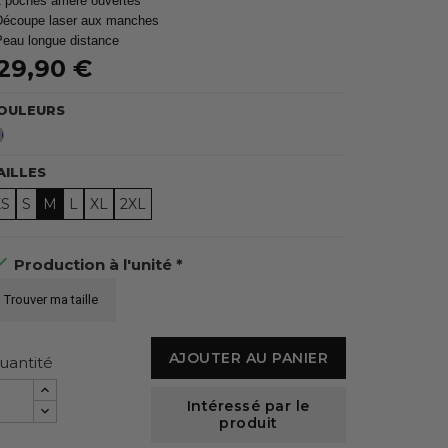
2 poches arrière ouvertes
Découpe laser aux manches
Peau longue distance
29,90 €
OULEURS
Bleu
AILLES
XS
S
M
L
XL
2XL

Production à l'unité *
Trouver ma taille
AJOUTER AU PANIER
uantité
Intéressé par le
produit