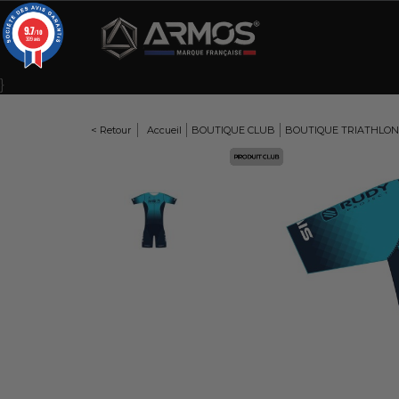
Panneau de gestion des cookies
9.7
/10
309 avis
}
< Retour
Accueil
BOUTIQUE CLUB
BOUTIQUE TRIATHLON
Here