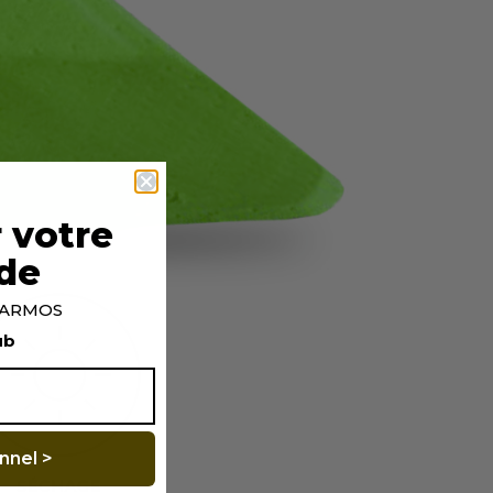
 votre
de
p ARMOS
ub
nnel >