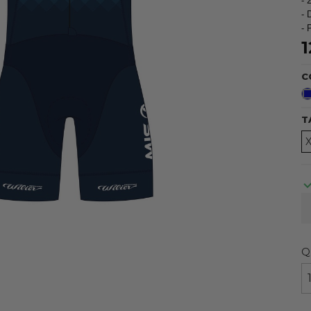
- 
- 
- 
1
C
T
Q