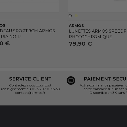
OS
ARMOS
DEAU SPORT 9CM ARMOS
LUNETTES ARMOS SPEEDFL
ERIA NOIR
PHOTOCHROMIQUE
90 €
79,90 €
SERVICE CLIENT
PAIEMENT SECU
Contactez nous pour tout
Votre commande passée en un
renseignement au 02 55 07 01 55 ou
carte bancaire sur un site s
contact@armos.fr
Disponible en 3X sans f