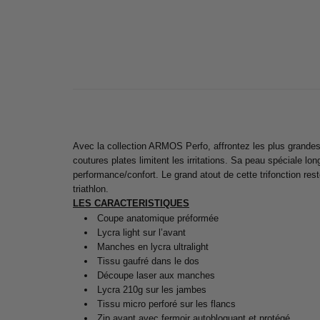
Avec la collection ARMOS Perfo, affrontez les plus grandes 
coutures plates limitent les irritations. Sa peau spéciale l
performance/confort. Le grand atout de cette trifonction res
triathlon.
LES CARACTERISTIQUES
Coupe anatomique préformée
Lycra light sur l’avant
Manches en lycra ultralight
Tissu gaufré dans le dos
Découpe laser aux manches
Lycra 210g sur les jambes
Tissu micro perforé sur les flancs
Zip avant avec fermoir autobloquant et protégé