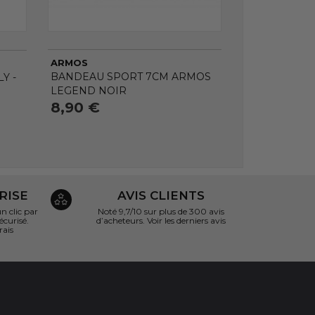
ARMOS
BANDEAU SPORT 7CM ARMOS
Y -
LEGEND NOIR
8,90 €
RISE
AVIS CLIENTS
 clic par
Noté 9,7/10 sur
plus de 300 avis
écurisé.
d’acheteurs.
Voir les derniers avis
rais