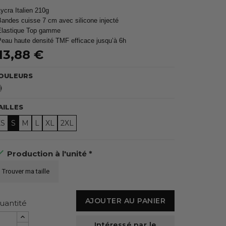
Lycra Italien 210g
Bandes cuisse 7 cm avec silicone injecté
Elastique Top gamme
Peau haute densité TMF efficace jusqu’à 6h
13,88 €
OULEURS
Noir
AILLES
XS
S
M
L
XL
2XL

Production à l'unité *
Trouver ma taille
AJOUTER AU PANIER
uantité
Intéressé par le