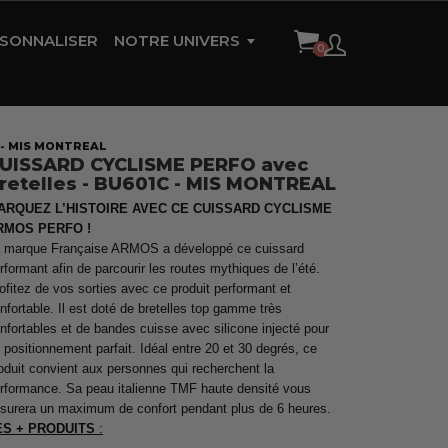
SONNALISER
NOTRE UNIVERS
HISTOIRE DE LA MARQUE
AMBASSADEURS
 - MIS MONTREAL
UISSARD CYCLISME PERFO avec
RÉFÉRENCES
retelles - BU601C - MIS MONTREAL
CONTACT
ARQUEZ L’HISTOIRE AVEC CE CUISSARD CYCLISME
RMOS PERFO !
 marque Française ARMOS a développé ce cuissard
rformant afin de parcourir les routes mythiques de l’été.
ofitez de vos sorties avec ce produit performant et
nfortable. Il est doté de bretelles top gamme très
nfortables et de bandes cuisse avec silicone injecté pour
 positionnement parfait. Idéal entre 20 et 30 degrés, ce
oduit convient aux personnes qui recherchent la
rformance. Sa peau italienne TMF haute densité vous
surera un maximum de confort pendant plus de 6 heures.
ES + PRODUITS
: