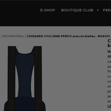
E-SHOP
BOUTIQUE CLUB
PER
CYCLISME
TRIATHLON
MIS MONTREAL
CUISSARD CYCLISME PERFO avec bretelles - BU601C
C
RUNNING
b
GYM
M
A
ROLLER
La
pe
Pr
co
co
un
pr
pe
as
L