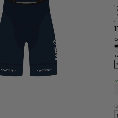
- 
- 
- 
- 
1
C
T
Q