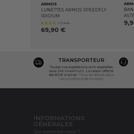
ARM
ARMOS
BAN
LUNETTES ARMOS SPEEDFLY
AST
IRIDIUM
9,
69,90 €
TRANSPORTEUR
Toutes nos expéditions sont expédiées
sous 24h maximum. Livraison offerte
dès 80€ d’achat.
*Tous les détails dans
nos conditions de livraison
INFORMATIONS
GÉNÉRALES
Qui sommes-nous ?