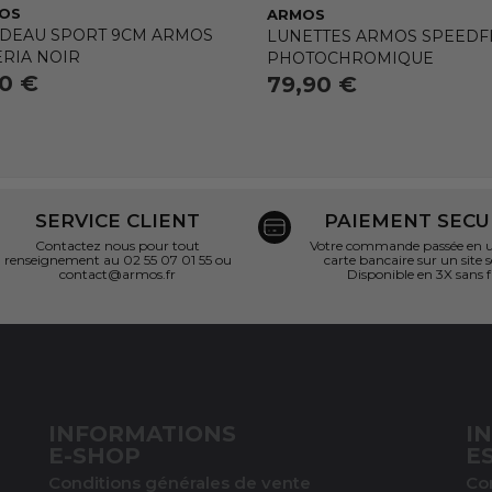
OS
ARMOS
DEAU SPORT 9CM ARMOS
LUNETTES ARMOS SPEEDFL
ERIA NOIR
PHOTOCHROMIQUE
90 €
79,90 €
SERVICE CLIENT
PAIEMENT SECU
Contactez nous pour tout
Votre commande passée en un
renseignement au 02 55 07 01 55 ou
carte bancaire sur un site s
contact@armos.fr
Disponible en 3X sans f
INFORMATIONS
I
E-SHOP
E
Conditions générales de vente
Co