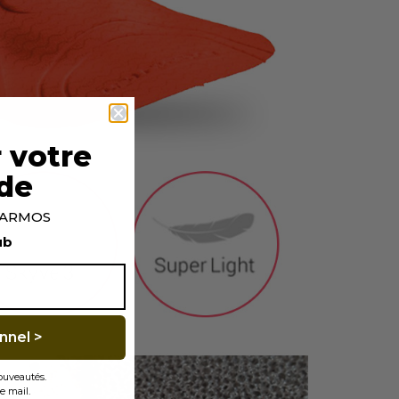
 votre
de
p ARMOS
ub
nnel >
nouveautés.
e mail.