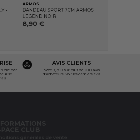
ARMOS
BANDEAU SPORT 7CM ARMOS
Y -
LEGEND NOIR
8,90 €
RISE
AVIS CLIENTS
 clic par
Noté 9,7/10 sur
plus de 300 avis
écurisé.
d’acheteurs.
Voir les derniers avis
rais
NFORMATIONS
SPACE CLUB
nditions générales de vente