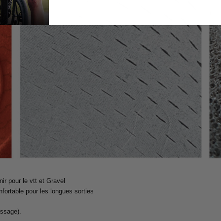
r pour le vtt et Gravel
nfortable pour les longues sorties
assage).