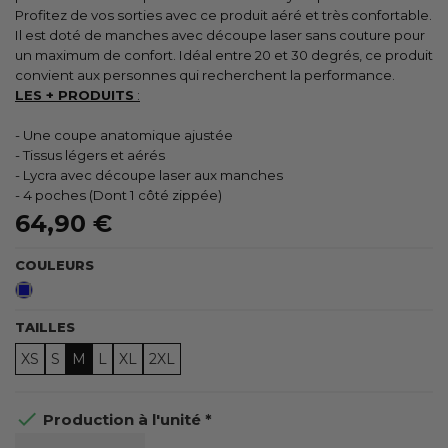
Profitez de vos sorties avec ce produit aéré et très confortable.
Il est doté de manches avec découpe laser sans couture pour
un maximum de confort. Idéal entre 20 et 30 degrés, ce produit
convient aux personnes qui recherchent la performance.
LES + PRODUITS
:
- Une coupe anatomique ajustée
- Tissus légers et aérés
- Lycra avec découpe laser aux manches
- 4 poches (Dont 1 côté zippée)
64,90 €
COULEURS
Bleu
TAILLES
XS
S
M
L
XL
2XL

Production à l'unité *