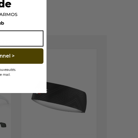
de
p ARMOS
ub
É...
nnel >
nouveautés.
e mail.