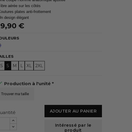
Fibre aérée sur les côtés
Coutures plates anti-frottement
Un design élégant
9,90 €
OULEURS
Bleu
AILLES
XS
S
M
L
XL
2XL

Production à l'unité *
Trouver ma taille
AJOUTER AU PANIER
uantité
Intéressé par le
produit