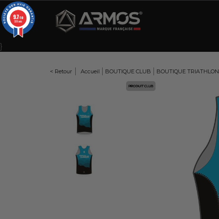
Panneau de gestion des cookies
9.7
/10
309 avis
}
< Retour
Accueil
BOUTIQUE CLUB
BOUTIQUE TRIATHLON
Here