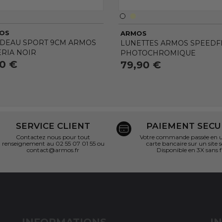
OS
ARMOS
DEAU SPORT 9CM ARMOS
LUNETTES ARMOS SPEEDFL
ERIA NOIR
PHOTOCHROMIQUE
90 €
79,90 €
SERVICE CLIENT
PAIEMENT SECU
Contactez nous pour tout
Votre commande passée en un
renseignement au 02 55 07 01 55 ou
carte bancaire sur un site s
contact@armos.fr
Disponible en 3X sans f