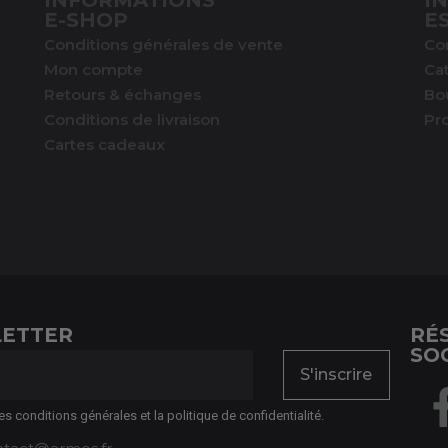
INFORMATIONS
I
E-SHOP
E
Conditions générales de vente
Co
Mon compte
Ca
Retours & échanges
Bo
Conditions de livraison
Pr
Cartes cadeaux
ETTER
RÉ
SO
S'inscrire
es conditions générales et la politique de confidentialité.