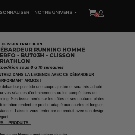
SONNALISER
NOTRE UNIVERS
HISTOIRE DE LA MARQUE
AMBASSADEURS
- CLISSON TRIATHLON
ÉBARDEUR RUNNING HOMME
RÉFÉRENCES
ERFO - BU703H - CLISSON
RIATHLON
CONTACT
xpédition sous 8 à 10 semaines
NTREZ DANS LA LEGENDE AVEC CE DÉBARDEUR
ERFORMANT ARMOS !
 débardeur possède une coupe ajustée et sera très adapté
ur vos séances d’entrainements ou les compétitions de
nning. Ses tissus aérés sur les côtés et ses coutures plates
ti-irritation rendent ce produit adapté aux courtes et longues
stances. Laissez-vous tenter par ce produit avec son design
égant.
ES + PRODUITS
:
Une coupe Homme anatomique ajustée