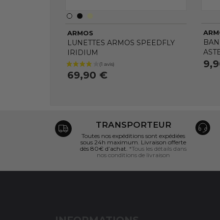
ARM
ARMOS
BAN
LUNETTES ARMOS SPEEDFLY
AST
IRIDIUM
9,
69,90 €
TRANSPORTEUR
Toutes nos expéditions sont expédiées
sous 24h maximum. Livraison offerte
dès 80€ d’achat.
*Tous les détails dans
nos conditions de livraison