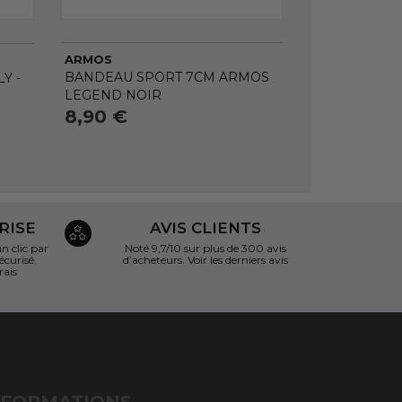
ARMOS
BANDEAU SPORT 7CM ARMOS
Y -
LEGEND NOIR
8,90 €
RISE
AVIS CLIENTS
 clic par
Noté 9,7/10 sur
plus de 300 avis
écurisé.
d’acheteurs.
Voir les derniers avis
rais