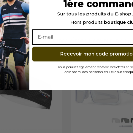
1ère comman
assage).
Sur tous les produits du E-sho
Hors produits
boutique cl
TÉ CE PRODUIT ONT ÉGALEMENT ACHET
Recevoir mon code promotio
Vous pourrez également recevoir nos offres et 
Zéro spam, désincription en 1 clic sur chaqu