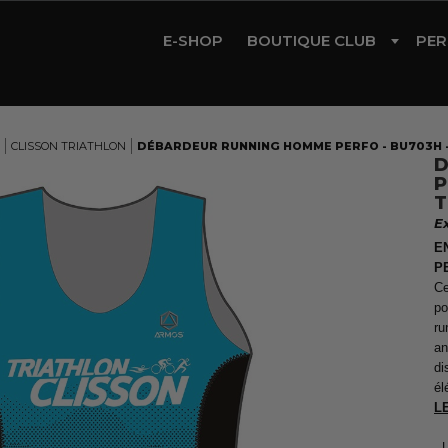
E-SHOP
BOUTIQUE CLUB
PER
CYCLISME
TRIATHLON
CLISSON TRIATHLON
DÉBARDEUR RUNNING HOMME PERFO - BU703H 
D
RUNNING
P
T
GYM
E
ROLLER
E
P
Ce
po
ru
an
di
él
L
- 