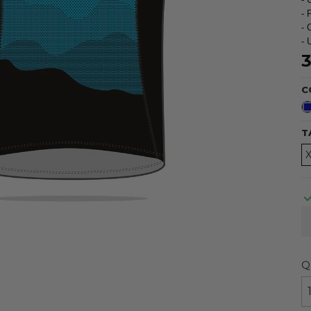
- 
- 
- 
3
C
T
Q