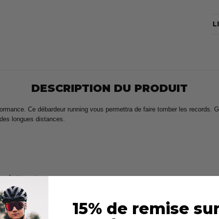
L
DESCRIPTION DU PRODUIT
mance. Ce débardeur running vous permettra de faire tomber les records. Grâ
 des longues distances.
les frottements
15% de remise sur
 performant