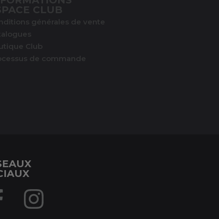
NFORMATIONS
SPACE CLUB
nditions générales de vente
talogues
utique Club
ocessus de commande
SEAUX
CIAUX