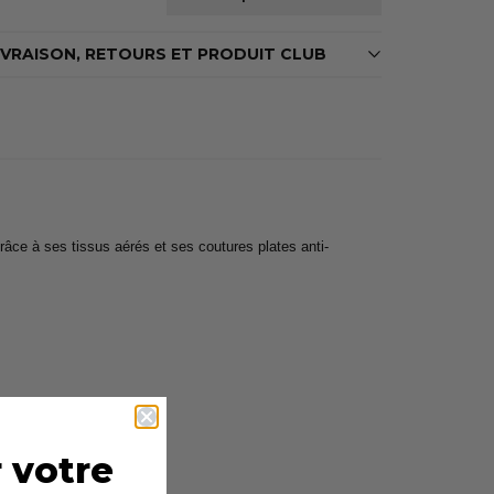
IVRAISON, RETOURS ET PRODUIT CLUB
ce à ses tissus aérés et ses coutures plates anti-
 votre