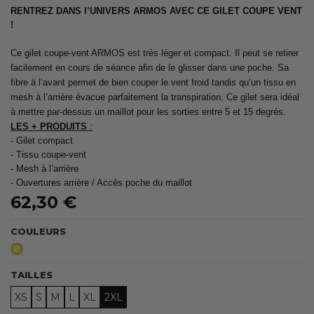
RENTREZ DANS l’UNIVERS ARMOS AVEC CE GILET COUPE VENT
!
Ce gilet coupe-vent ARMOS est très léger et compact. Il peut se retirer
facilement en cours de séance afin de le glisser dans une poche. Sa
fibre à l’avant permet de bien couper le vent froid tandis qu’un tissu en
mesh à l’arrière évacue parfaitement la transpiration. Ce gilet sera idéal
à mettre par-dessus un maillot pour les sorties entre 5 et 15 degrés.
LES + PRODUITS
:
- Gilet compact
- Tissu coupe-vent
- Mesh à l’arrière
- Ouvertures arrière / Accès poche du maillot
62,30 €
COULEURS
Jaune
TAILLES
XS
S
M
L
XL
2XL