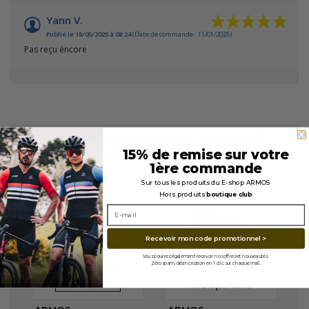
Yann V.
Publié le 18/05/2025 à 08:24
(Date de commande : 11/01/2025)
Pas reçu éncore
LES CLIENTS QUI ONT ACHETÉ
15% de remise sur votre
CE PRODUIT ONT ÉGALEMENT
1ère commande
ACHETÉ...
Sur tous les produits du E-shop ARMOS
Hors produits
boutique club
En stock
Recevoir mon code promotionnel >
VERRES
VERRES
REVO Bleu
Vous pourrez également recevoir nos offres et nouveautés.
Zéro spam, désincription en 1 clic sur chaque mail.
REVO Rouge
Indisponible