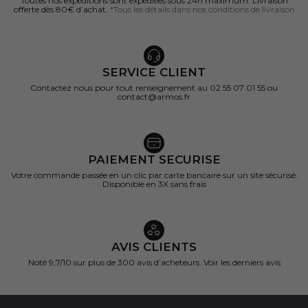
Toutes nos expéditions sont expédiées sous 24h maximum. Livraison
offerte dès 80€ d’achat.
*Tous les détails dans nos conditions de livraison
SERVICE CLIENT
Contactez nous pour tout renseignement au 02 55 07 01 55 ou
contact@armos.fr
PAIEMENT SECURISE
Votre commande passée en un clic par carte bancaire sur un site sécurisé.
Disponible en 3X sans frais
AVIS CLIENTS
Noté 9,7/10 sur
plus de 300 avis d’acheteurs.
Voir les derniers avis