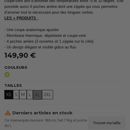
coupe-vent afin d’affronter des températures entre -5 et 10 degrés. Elle
possède aussi 4 poches arrière dont une zippée qui vous permettra
d’amener tout le nécessaire pour des longues sorties
LES + PRODUITS
:
- Une coupe anatomique ajustée
- Membrane thermique, déperlante et coupe-vent
- 4 poches arrière (3 ouvertes et 1 zippée sur le côté)
- Un design élégant et visible grâce au fluo
149,90 €
COULEURS
Jaune
Fluo
TAILLES
XS
S
M
L
2XL
XL

Derniers articles en stock
Ce mannequin mesure 183cm, fait 71kg et porte
Trouver ma taille
du L