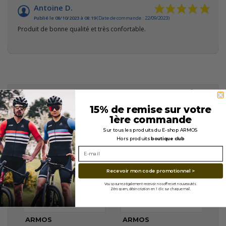
Antoine D.
Publié le 08/10/2023 à 08:19
(Date de commande : 22/09/2023)
Produit de bonne qualité et très confortable.
LES CLIENTS QUI ONT ACHETÉ
CE PRODUIT ONT ÉGALEMENT
15% de remise sur votre
ACHETÉ...
1ère commande
Sur tous les produits du E-shop ARMOS
Hors produits
boutique club
En stock
Recevoir mon code promotionnel >
VERRES
VERRES
REVO Bleu
Vous pourrez également recevoir nos offres et nouveautés.
Zéro spam, désincription en 1 clic sur chaque mail.
REVO Rouge
Indisponible
ARMOS
ARMOS