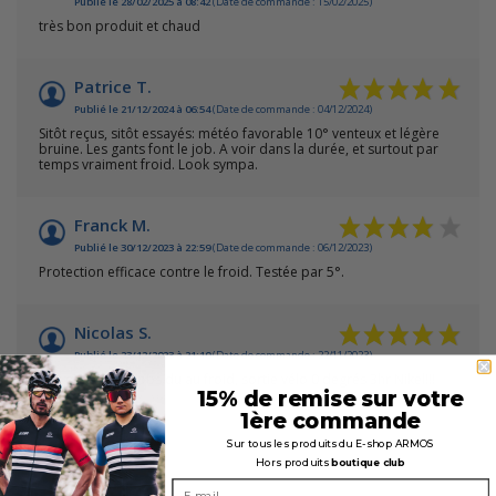
Publié le 28/02/2025 à 08:42
(Date de commande : 15/02/2025)
très bon produit et chaud
Patrice T.
Publié le 21/12/2024 à 06:54
(Date de commande : 04/12/2024)
Sitôt reçus, sitôt essayés: météo favorable 10° venteux et légère
bruine. Les gants font le job. A voir dans la durée, et surtout par
temps vraiment froid. Look sympa.
Franck M.
Publié le 30/12/2023 à 22:59
(Date de commande : 06/12/2023)
Protection efficace contre le froid. Testée par 5°.
Nicolas S.
Publié le 23/12/2023 à 21:10
(Date de commande : 22/11/2023)
Moi qui est des pbs du au froid, sortie vélo 0 degrés 3hr Nikel!!!
15% de remise sur votre
1ère commande
Sur tous les produits du E-shop ARMOS
Hors produits
boutique club