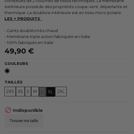
constitués de 2 couches de tissus techniques. La membrane
extérieure possède des propriétés coupe-vent, déperlante et
thermique. La doublure intérieure est en tissu micro polaire.
LES + PRODUITS
:
- Gants doublés très chaud
- Membrane triple action fabriquée en Italie
- 100% fabriqués en Italie
49,90 €
COULEURS
Noir
TAILLES
2XS
XS
S
M
2XL
L
XL

Indisponible
Trouver ma taille