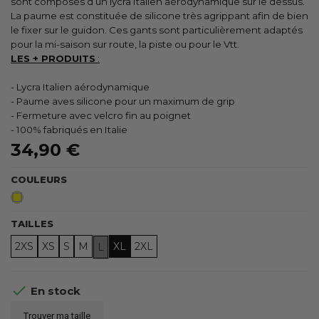
sont composés d’un lycra Italien aérodynamique sur le dessus.
La paume est constituée de silicone très agrippant afin de bien
le fixer sur le guidon. Ces gants sont particulièrement adaptés
pour la mi-saison sur route, la piste ou pour le Vtt.
LES + PRODUITS
:
- Lycra Italien aérodynamique
- Paume aves silicone pour un maximum de grip
- Fermeture avec velcro fin au poignet
- 100% fabriqués en Italie
34,90 €
COULEURS
Jaune
Fluo
TAILLES
2XS
XS
S
M
XL
2XL
L

En stock
Trouver ma taille