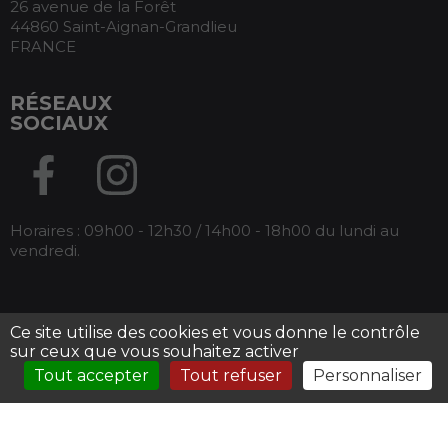
26 avenue de la Forêt
44860 Saint-Aignan-Grandlieu
FRANCE
RÉSEAUX
SOCIAUX
Horaires : 09h00 - 12h30 / 14h00 - 18h00 du lundi au
vendredi.
Ce site utilise des cookies et vous donne le contrôle
Tous droits réservés Armos -
Mentions légales
-
sur ceux que vous souhaitez activer
Conditions générales de ventes
Tout accepter
Tout refuser
Personnaliser