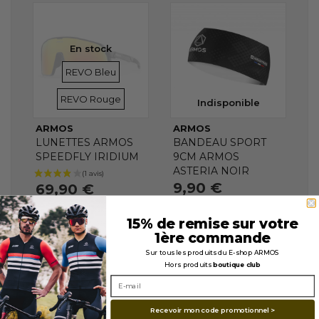
En stock
VERRES
VERRES
REVO Bleu
REVO Rouge
Indisponible
ARMOS
ARMOS
LUNETTES ARMOS
BANDEAU SPORT
SPEEDFLY IRIDIUM
9CM ARMOS
ASTERIA NOIR
9,90 €
69,90 €
15% de remise sur votre
1ère commande
Sur tous les produits du E-shop ARMOS
Hors produits
boutique club
Recevoir mon code promotionnel >