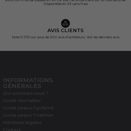
Disponible en 3X sans frais
AVIS CLIENTS
Noté 9,7/10 sur
plus de 300 avis d’acheteurs.
Voir les derniers avis
INFORMATIONS
GÉNÉRALES
Qui sommes-nous ?
Guide des tailles
Guide peaux Cyclisme
Guide peaux Triathlon
Mentions légales
Contact