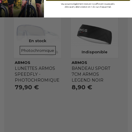
Vous pourrez également recevoir nos offres et nouveautés.
Zéro spam, désincription en 1 clic sur chaque mail.
En stock
VERRES
Photochromique
Indisponible
ARMOS
ARMOS
LUNETTES ARMOS
BANDEAU SPORT
SPEEDFLY -
7CM ARMOS
PHOTOCHROMIQUE
LEGEND NOIR
79,90 €
8,90 €