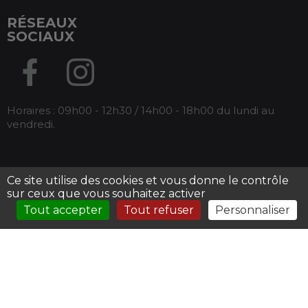
RÉSEAUX
SOCIAUX
Horaires : 09h00 - 12h30 / 14h00 - 18h00 du lundi au
vendredi.
Ce site utilise des cookies et vous donne le contrôle
Tous droits réservés Armos -
Mentions légales
-
sur ceux que vous souhaitez activer
Conditions générales de ventes
Tout accepter
Tout refuser
Personnaliser