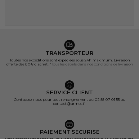
TRANSPORTEUR
Toutes nos expéditions sont expédiées sous 24h maximum. Livraison
offerte dès 80€ d’achat.
*Tous les détails dans nos conditions de livraison
SERVICE CLIENT
Contactez nous pour tout renseignement au 02 55 07 01 55 ou
contact@armos.fr
PAIEMENT SECURISE
Votre commande passée en un clic par carte bancaire sur un site sécurisé.