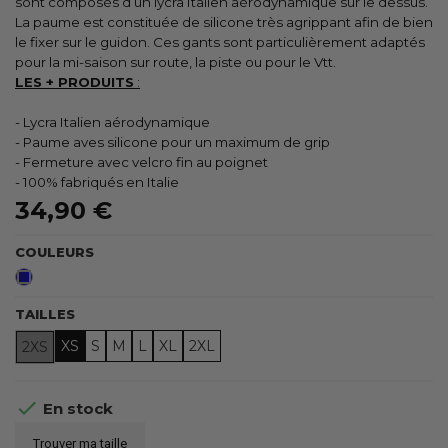
sont composés d’un lycra Italien aérodynamique sur le dessus.
La paume est constituée de silicone très agrippant afin de bien
le fixer sur le guidon. Ces gants sont particulièrement adaptés
pour la mi-saison sur route, la piste ou pour le Vtt.
LES + PRODUITS
:
- Lycra Italien aérodynamique
- Paume aves silicone pour un maximum de grip
- Fermeture avec velcro fin au poignet
- 100% fabriqués en Italie
34,90 €
COULEURS
Bleu
TAILLES
XS
S
M
L
XL
2XL
2XS

En stock
Trouver ma taille