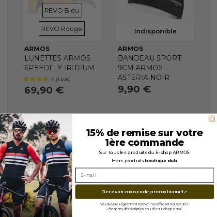
VERRES
VERRES
REVO Bleu
REVO Rouge
Indisponible
ARMOS
ARMOS
LUNETTES ARMOS
BANDEAU SPORT
SPEEDFLY IRIDIUM
9CM ARMOS
ASTERIA NOIR
9,90 €
69,90 €
15% de remise sur votre
1ère commande
Sur tous les produits du E-shop ARMOS
Hors produits
boutique club
Recevoir mon code promotionnel >
Vous pourrez également recevoir nos offres et nouveautés.
Zéro spam, désincription en 1 clic sur chaque mail.