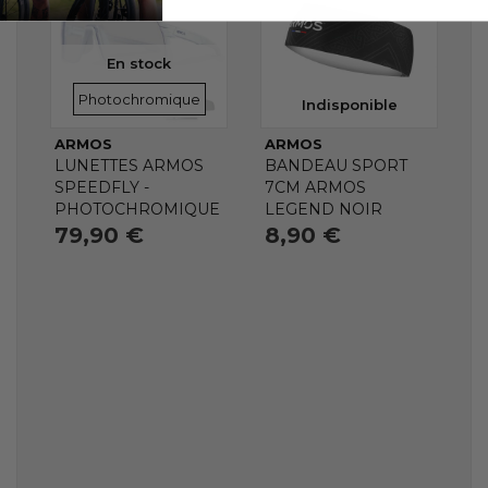
En stock
VERRES
Photochromique
Indisponible
ARMOS
ARMOS
LUNETTES ARMOS
BANDEAU SPORT
SPEEDFLY -
7CM ARMOS
PHOTOCHROMIQUE
LEGEND NOIR
79,90 €
8,90 €