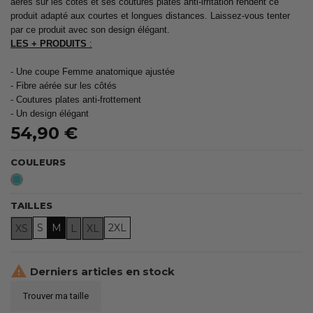
aérés sur les côtés et ses coutures plates anti-irritation rendent ce
produit adapté aux courtes et longues distances. Laissez-vous tenter
par ce produit avec son design élégant.
LES + PRODUITS
:
- Une coupe Femme anatomique ajustée
- Fibre aérée sur les côtés
- Coutures plates anti-frottement
- Un design élégant
54,90 €
COULEURS
Emeraude
TAILLES
S
M
2XL
XS
L
XL

Derniers articles en stock
Trouver ma taille