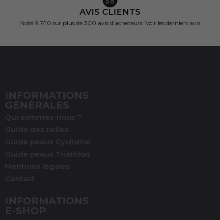
AVIS CLIENTS
Noté 9,7/10 sur
plus de 300 avis d’acheteurs.
Voir les derniers avis
INFORMATIONS
GÉNÉRALES
Qui sommes-nous ?
Guide des tailles
Guide peaux Cyclisme
Guide peaux Triathlon
Mentions légales
(1 avis)
Contact
INFORMATIONS
E-SHOP