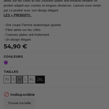
aérés sur les côtés et ses coutures plates anti-irritation rendent ce
produit adapté aux courtes et longues distances. Laissez-vous tenter
par ce produit avec son design élégant.
LES + PRODUITS
:
- Une coupe Femme anatomique ajustée
- Fibre aérée sur les côtés
- Coutures plates anti-frottement
- Un design élégant
54,90 €
COULEURS
Violet
TAILLES
XS
S
L
XL
M
2XL

Indisponible
Trouver ma taille