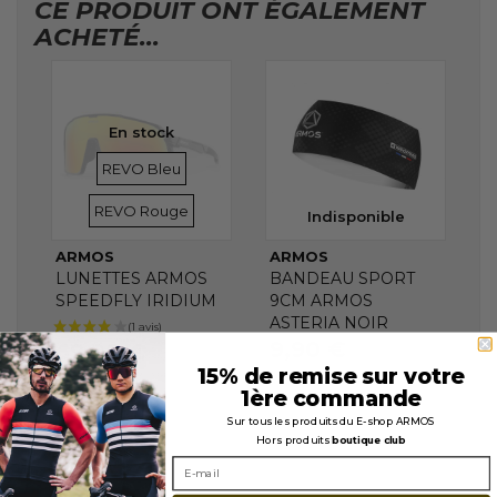
CE PRODUIT ONT ÉGALEMENT
ACHETÉ...
En stock
VERRES
VERRES
REVO Bleu
REVO Rouge
Indisponible
ARMOS
ARMOS
LUNETTES ARMOS
BANDEAU SPORT
SPEEDFLY IRIDIUM
9CM ARMOS
ASTERIA NOIR
9,90 €
69,90 €
15% de remise sur votre
1ère commande
Sur tous les produits du E-shop ARMOS
Hors produits
boutique club