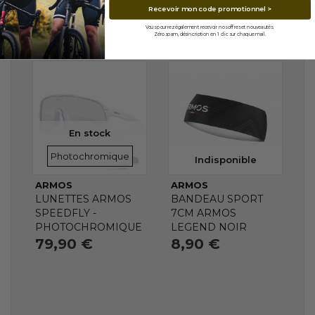
Recevoir mon code promotionnel >
Vous pourrez également recevoir nos offres et nouveautés.
Zéro spam, désincription en 1 clic sur chaque mail.
En stock
VERRES
Photochromique
Indisponible
ARMOS
ARMOS
LUNETTES ARMOS
BANDEAU SPORT
SPEEDFLY -
7CM ARMOS
PHOTOCHROMIQUE
LEGEND NOIR
79,90 €
8,90 €