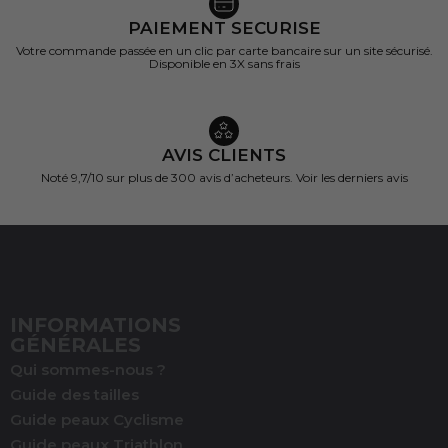
PAIEMENT SECURISE
Votre commande passée en un clic par carte bancaire sur un site sécurisé.
Disponible en 3X sans frais
AVIS CLIENTS
Noté 9,7/10 sur
plus de 300 avis d’acheteurs.
Voir les derniers avis
INFORMATIONS
GÉNÉRALES
Qui sommes-nous ?
Guide des tailles
Guide peaux Cyclisme
Guide peaux Triathlon