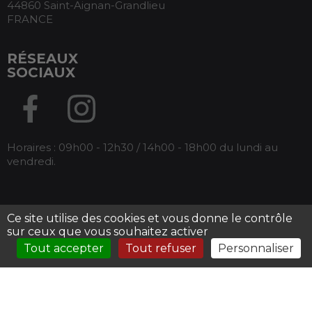
44860 Saint-Aignan-Grandlieu
FRANCE
RÉSEAUX
SOCIAUX
Horaires : 09h00 - 12h30 / 14h00 - 18h00 du lundi au
vendredi.
Ce site utilise des cookies et vous donne le contrôle
Tous droits réservés Armos -
Mentions légales
-
sur ceux que vous souhaitez activer
Conditions générales de ventes
Tout accepter
Tout refuser
Personnaliser