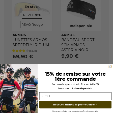
En stock
VERRES
VERRES
REVO Bleu
REVO Rouge
Indisponible
ARMOS
ARMOS
LUNETTES ARMOS
BANDEAU SPORT
SPEEDFLY IRIDIUM
9CM ARMOS
ASTERIA NOIR
9,90 €
69,90 €
15% de remise sur votre
1ère commande
Sur tous les produits du E-shop ARMOS
Hors produits
boutique club
Recevoir mon code promotionnel >
Vous pourrez également recevoir nos offres et nouveautés.