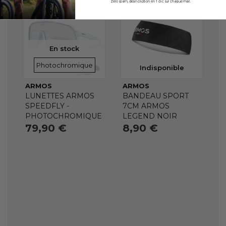
Zéro spam, désincription en 1 clic sur chaque mail.
En stock
VERRES
Photochromique
Indisponible
ARMOS
ARMOS
LUNETTES ARMOS
BANDEAU SPORT
SPEEDFLY -
7CM ARMOS
PHOTOCHROMIQUE
LEGEND NOIR
79,90 €
8,90 €