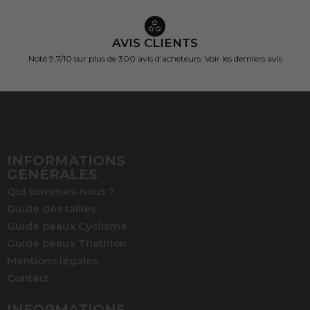
AVIS CLIENTS
Noté 9,7/10 sur
plus de 300 avis d’acheteurs.
Voir les derniers avis
INFORMATIONS
GÉNÉRALES
Qui sommes-nous ?
Guide des tailles
Guide peaux Cyclisme
Guide peaux Triathlon
Mentions légales
Contact
(1 avis)
INFORMATIONS