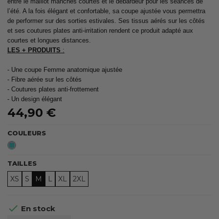
entre le maillot manches courtes et le débardeur pour les séances de
l’été. A la fois élégant et confortable, sa coupe ajustée vous permettra
de performer sur des sorties estivales. Ses tissus aérés sur les côtés
et ses coutures plates anti-irritation rendent ce produit adapté aux
courtes et longues distances.
LES + PRODUITS
:
- Une coupe Femme anatomique ajustée
- Fibre aérée sur les côtés
- Coutures plates anti-frottement
- Un design élégant
44,90 €
COULEURS
Emeraude
TAILLES
XS
S
M
L
XL
2XL

En stock