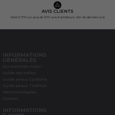
AVIS CLIENTS
Noté 9,7/10 sur
plus de 300 avis d’acheteurs.
Voir les derniers avis
INFORMATIONS
GÉNÉRALES
Qui sommes-nous ?
Guide des tailles
Guide peaux Cyclisme
Guide peaux Triathlon
Mentions légales
Contact
(1 avis)
INFORMATIONS