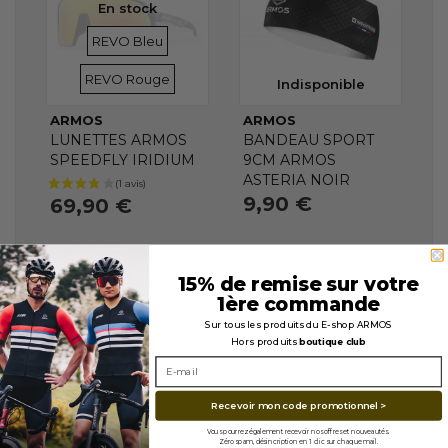
En stock
VERRES
VERRES
REVO Bleu
REVO Rouge
Indisponible
ARMOS
ARMOS
LUNETTES ARMOS
BANDEAU SPORT
SPEEDFLY IRIDIUM
9CM ARMOS
ASTERIA NOIR
9,90 €
69,90 €
15% de remise sur votre
1ère commande
Sur tous les produits du E-shop ARMOS
Hors produits
boutique club
Recevoir mon code promotionnel >
Vous pourrez également recevoir nos offres et nouveautés.
Zéro spam, désincription en 1 clic sur chaque mail.