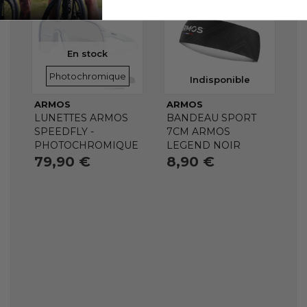
En stock
VERRES
Photochromique
Indisponible
ARMOS
ARMOS
LUNETTES ARMOS
BANDEAU SPORT
SPEEDFLY -
7CM ARMOS
PHOTOCHROMIQUE
LEGEND NOIR
79,90 €
8,90 €