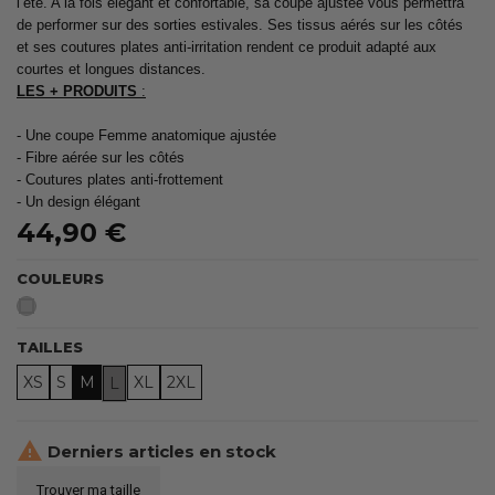
l’été. A la fois élégant et confortable, sa coupe ajustée vous permettra
de performer sur des sorties estivales. Ses tissus aérés sur les côtés
et ses coutures plates anti-irritation rendent ce produit adapté aux
courtes et longues distances.
LES + PRODUITS
:
- Une coupe Femme anatomique ajustée
- Fibre aérée sur les côtés
- Coutures plates anti-frottement
- Un design élégant
44,90 €
COULEURS
Gris
TAILLES
XS
S
M
XL
2XL
L

Derniers articles en stock
Trouver ma taille