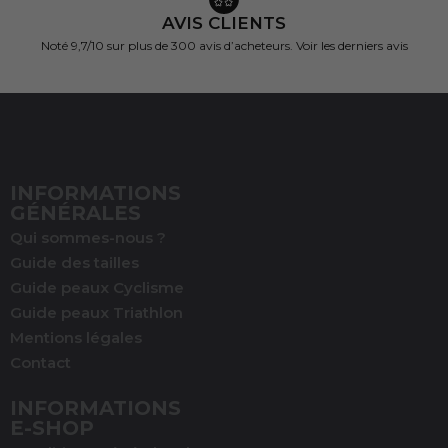
AVIS CLIENTS
Noté 9,7/10 sur
plus de 300 avis d’acheteurs.
Voir les derniers avis
INFORMATIONS
GÉNÉRALES
Qui sommes-nous ?
Guide des tailles
Guide peaux Cyclisme
Guide peaux Triathlon
Mentions légales
(1 avis)
Contact
INFORMATIONS
E-SHOP