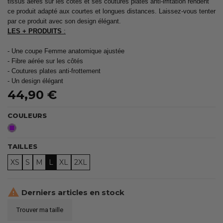
tissus aérés sur les côtés et ses coutures plates anti-irritation rendent
ce produit adapté aux courtes et longues distances. Laissez-vous tenter
par ce produit avec son design élégant.
LES + PRODUITS
:
- Une coupe Femme anatomique ajustée
- Fibre aérée sur les côtés
- Coutures plates anti-frottement
- Un design élégant
44,90 €
COULEURS
Violet
TAILLES
XS
S
M
L
XL
2XL

Derniers articles en stock
Trouver ma taille