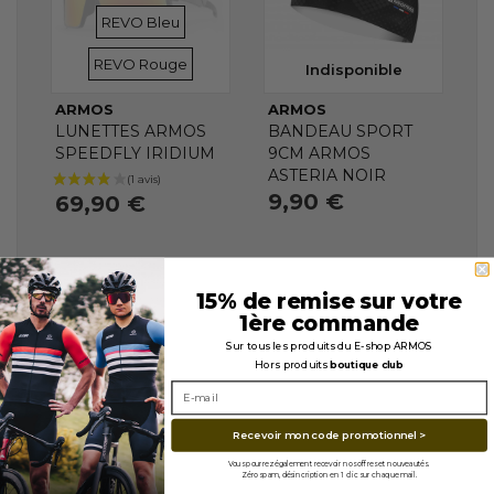
VERRES
VERRES
REVO Bleu
REVO Rouge
Indisponible
ARMOS
ARMOS
LUNETTES ARMOS
BANDEAU SPORT
SPEEDFLY IRIDIUM
9CM ARMOS
ASTERIA NOIR
9,90 €
69,90 €
15% de remise sur votre
1ère commande
Sur tous les produits du E-shop ARMOS
Hors produits
boutique club
Recevoir mon code promotionnel >
Vous pourrez également recevoir nos offres et nouveautés.
Zéro spam, désincription en 1 clic sur chaque mail.