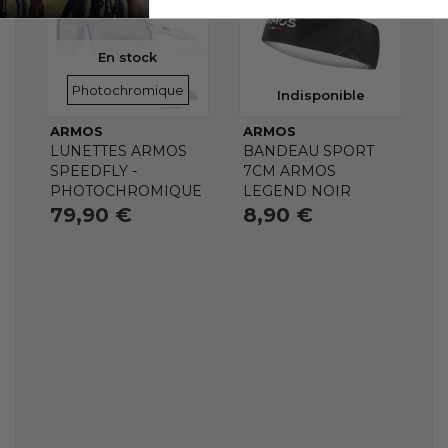
En stock
VERRES
Photochromique
Indisponible
ARMOS
ARMOS
LUNETTES ARMOS
BANDEAU SPORT
SPEEDFLY -
7CM ARMOS
PHOTOCHROMIQUE
LEGEND NOIR
79,90 €
8,90 €