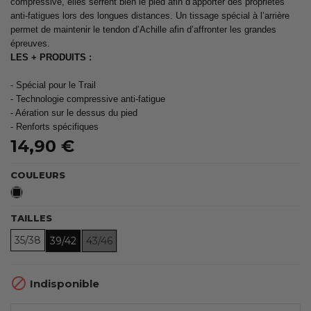
compressive, elles serrent bien le pied afin d’apporter des propriétés
anti-fatigues lors des longues distances. Un tissage spécial à l’arrière
permet de maintenir le tendon d’Achille afin d’affronter les grandes
épreuves.
LES + PRODUITS :
- Spécial pour le Trail
- Technologie compressive anti-fatigue
- Aération sur le dessus du pied
- Renforts spécifiques
14,90 €
COULEURS
Noir
TAILLES
35/38
39/42
43/46

Indisponible