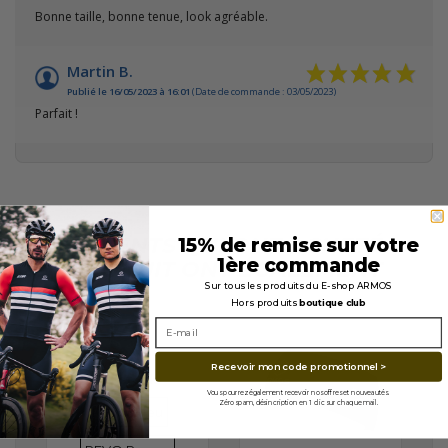
Bonne taille, bonne tenue, look agréable.
Martin B.
Publié le 16/05/2023 à 16:01
(Date de commande : 03/05/2023)
Parfait !
LES CLIENTS QUI ONT ACHETÉ
15% de remise sur votre
1ère commande
CE PRODUIT ONT ÉGALEMENT
ACHETÉ...
Sur tous les produits du E-shop ARMOS
Hors produits
boutique club
Recevoir mon code promotionnel >
En stock
Vous pourrez également recevoir nos offres et nouveautés.
VERRES
VERRES
Zéro spam, désincription en 1 clic sur chaque mail.
REVO Bleu