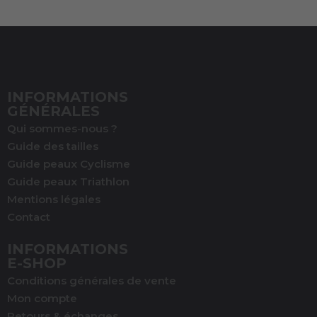
INFORMATIONS
GÉNÉRALES
Qui sommes-nous ?
Guide des tailles
Guide peaux Cyclisme
Guide peaux Triathlon
Mentions légales
Contact
INFORMATIONS
E-SHOP
Conditions générales de vente
Mon compte
Retours & échanges