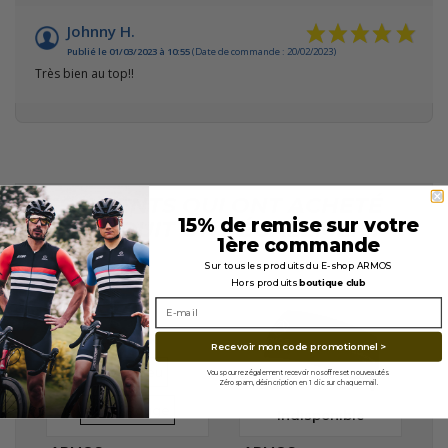
Johnny H.
Publié le 01/03/2023 à 10:55
(Date de commande : 20/02/2023)
Très bien au top!!
LES CLIENTS QUI ONT ACHETÉ
15% de remise sur votre
CE PRODUIT ONT ÉGALEMENT
1ère commande
ACHETÉ...
Sur tous les produits du E-shop ARMOS
Hors produits
boutique club
En stock
Recevoir mon code promotionnel >
VERRES
VERRES
REVO Bleu
Vous pourrez également recevoir nos offres et nouveautés.
Zéro spam, désincription en 1 clic sur chaque mail.
REVO Rouge
Indisponible