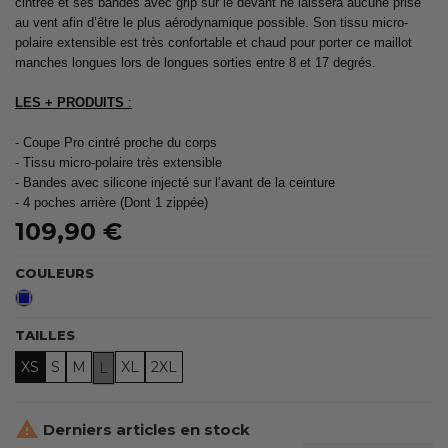
cintrée et ses bandes avec grip sur le devant ne laissera aucune prise
au vent afin d’être le plus aérodynamique possible. Son tissu micro-
polaire extensible est très confortable et chaud pour porter ce maillot
manches longues lors de longues sorties entre 8 et 17 degrés.
LES + PRODUITS
:
- Coupe Pro cintré proche du corps
- Tissu micro-polaire très extensible
- Bandes avec silicone injecté sur l’avant de la ceinture
- 4 poches arrière (Dont 1 zippée)
109,90 €
COULEURS
Bleu
TAILLES
XS
S
M
XL
2XL
L

Derniers articles en stock