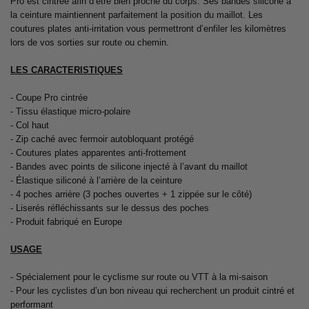
Pro est cintrée afin d’être bien proche du corps. Ses bandes silicone à
la ceinture maintiennent parfaitement la position du maillot. Les
coutures plates anti-irritation vous permettront d’enfiler les kilomètres
lors de vos sorties sur route ou chemin.
LES CARACTERISTIQUES
- Coupe Pro cintrée
- Tissu élastique micro-polaire
- Col haut
- Zip caché avec fermoir autobloquant protégé
- Coutures plates apparentes anti-frottement
- Bandes avec points de silicone injecté à l’avant du maillot
- Élastique siliconé à l’arrière de la ceinture
- 4 poches arrière (3 poches ouvertes + 1 zippée sur le côté)
- Liserés réfléchissants sur le dessus des poches
- Produit fabriqué en Europe
USAGE
- Spécialement pour le cyclisme sur route ou VTT à la mi-saison
- Pour les cyclistes d’un bon niveau qui recherchent un produit cintré et
performant