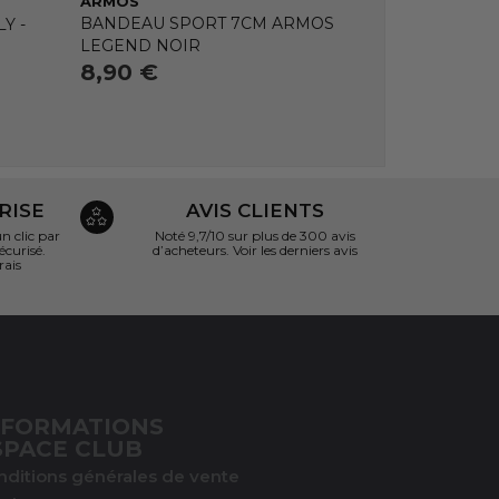
ARMOS
BANDEAU SPORT 7CM ARMOS
Y -
LEGEND NOIR
8,90 €
RISE
AVIS CLIENTS
 clic par
Noté 9,7/10 sur
plus de 300 avis
écurisé.
d’acheteurs.
Voir les derniers avis
rais
NFORMATIONS
SPACE CLUB
nditions générales de vente