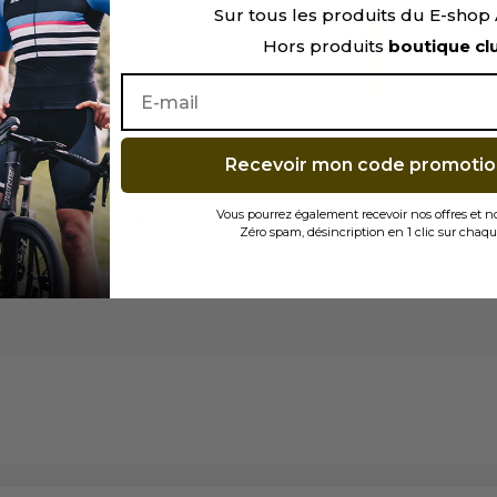
Sur tous les produits du E-sho
Hors produits
boutique cl
0
0
0
0
1★
2★
3★
4★
5★
Recevoir mon code promotio
on en point relais parfaite Merci
Vous pourrez également recevoir nos offres et 
Zéro spam, désincription en 1 clic sur chaqu