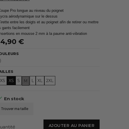
Coupe Pro longue au niveau du poignet
Lycra aérodynamique sur le dessus
Tirette entre les doigts et au poignet afin de retirer ou mettre
s gants facilement
Insertions en mousse 2 mm à la paume anti-vibration
4,90 €
OULEURS
Blanc
AILLES
2XS
XS
S
L
XL
2XL
M

En stock
Trouver ma taille
AJOUTER AU PANIER
uantité