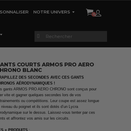
SONNALISER
NOTRE UNIVERS
HISTOIRE DE LA MARQUE
AMBASSADEURS
RÉFÉRENCES
CONTACT
ANTS COURTS ARMOS PRO AERO
HRONO BLANC
gues
Vestes étanches &
s
Trifonctions Enfants
thermiques
Vestes étanches &
Maillots Femme
RAPILLEZ DES SECONDES AVEC CES GANTS
thermiques
HRONOS AÉRODYNAMIQUES !
es gants ARMOS PRO AERO CHRONO sont conçus pour
ler vite et gagner quelques secondes lors de vos
trainements ou compétitions. Leur coupe est assez longue
rtes
Pluie et Sécurité
Cuissard TRI
Collants zippés
Maillots Manches Longues
 niveau du poignet et ils sont dotés d’un Lycra
échauffement
Homme
rodynamique sur le dessus. Laissez-vous tenter par ces
nts et affrontez vos amis sur les circuits.
ES + PRODUITS
: