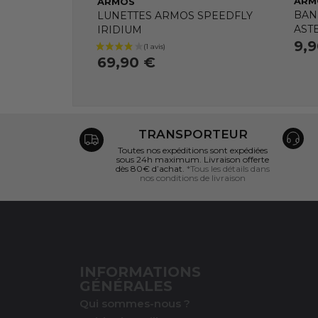
ARM
ARMOS
BAN
LUNETTES ARMOS SPEEDFLY
AST
IRIDIUM
9,
69,90 €
TRANSPORTEUR
Toutes nos expéditions sont expédiées
sous 24h maximum. Livraison offerte
dès 80€ d’achat.
*Tous les détails dans
nos conditions de livraison
INFORMATIONS
GÉNÉRALES
Qui sommes-nous ?