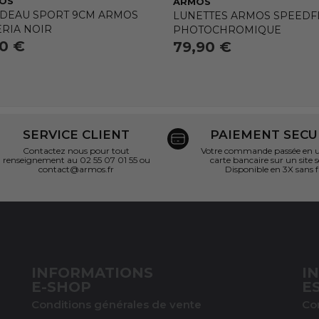
OS
ARMOS
DEAU SPORT 9CM ARMOS
LUNETTES ARMOS SPEEDFL
ERIA NOIR
PHOTOCHROMIQUE
90 €
79,90 €
SERVICE CLIENT
PAIEMENT SECU
Contactez nous pour tout
Votre commande passée en un
renseignement au 02 55 07 01 55 ou
carte bancaire sur un site s
contact@armos.fr
Disponible en 3X sans f
INFORMATIONS
I
E-SHOP
E
Conditions générales de vente
Co