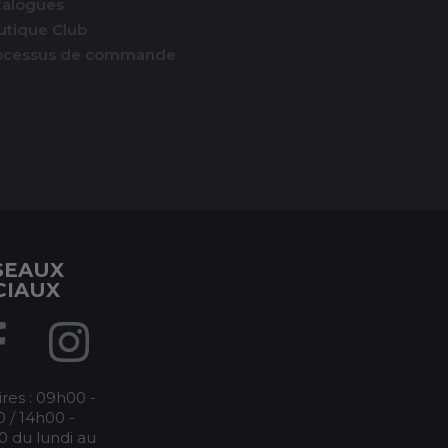
talogues
utique Club
ocessus de commande
SEAUX
CIAUX
res : 09h00 -
 / 14h00 -
0 du lundi au