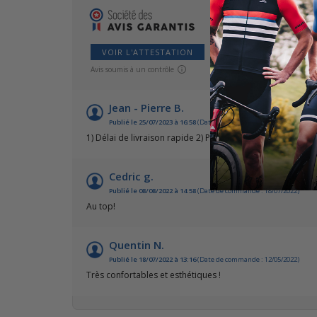
VOIR L'ATTESTATION
Avis soumis à un contrôle
Jean - Pierre B.
Publié le 25/07/2023 à 16:58
(Date de commande : 13/07/2023)
1) Délai de livraison rapide 2) Produit conforme 3) Livrais
Cedric g.
Publié le 08/08/2022 à 14:58
(Date de commande : 18/07/2022)
Au top!
Quentin N.
Publié le 18/07/2022 à 13:16
(Date de commande : 12/05/2022)
Très confortables et esthétiques !