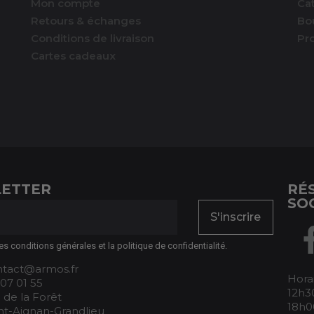
Mon compte
Ca
Retours & échanges
Bo
Conditions de livraison
Pr
Cartes cadeaux
ETTER
RÉ
SO
S'inscrire
es conditions générales et la politique de confidentialité.
ontact@armos.fr
Horai
 07 01 55
12h30
 de la Forêt
18h0
nt-Aignan-Grandlieu