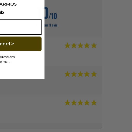
p ARMOS
10
ub
/10
Basé sur 3 avis
nnel >
nouveautés.
e mail.