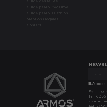
Guide des tailles
Guide peaux Cyclisme
Guide peaux Triathlon
Mentions légales
Contact
NEWSL
J'accepte l
Email : c
Tel : 02 55
26 avenue
44860 Sai