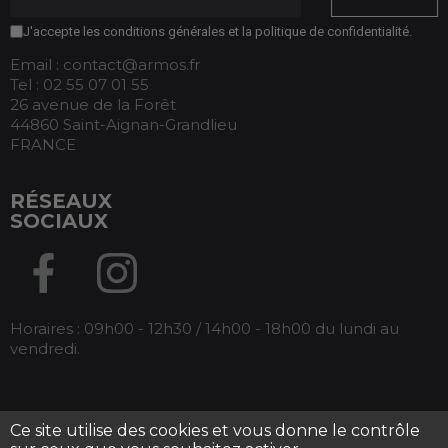
J'accepte les conditions générales et la politique de confidentialité.
Email : contact@armos.fr
Tel : 02 55 07 01 55
26 avenue de la Forêt
44860 Saint-Aignan-Grandlieu
FRANCE
RÉSEAUX
SOCIAUX
Horaires : 09h00 - 12h30 / 14h00 - 18h00 du lundi au
vendredi.
Ce site utilise des cookies et vous donne le contrôle
Tous droits réservés Armos -
Mentions légales
-