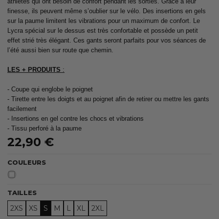
athlètes qui ont besoin de confort pendant les sorties. Grâce à leur
finesse, ils peuvent même s’oublier sur le vélo. Des insertions en gels
sur la paume limitent les vibrations pour un maximum de confort. Le
Lycra spécial sur le dessus est très confortable et possède un petit
effet strié très élégant. Ces gants seront parfaits pour vos séances de
l’été aussi bien sur route que chemin.
LES + PRODUITS
:
- Coupe qui englobe le poignet
- Tirette entre les doigts et au poignet afin de retirer ou mettre les gants
facilement
- Insertions en gel contre les chocs et vibrations
- Tissu perforé à la paume
22,90 €
COULEURS
Blanc
TAILLES
2XS
XS
S
M
L
XL
2XL