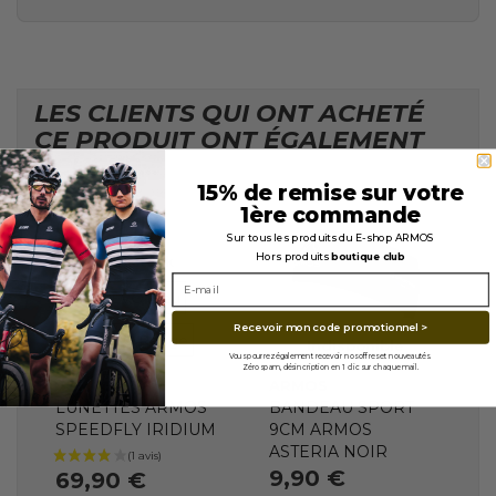
LES CLIENTS QUI ONT ACHETÉ
CE PRODUIT ONT ÉGALEMENT
ACHETÉ...
15% de remise sur votre
1ère commande
Sur tous les produits du E-shop ARMOS
Hors produits
boutique club
En stock
VERRES
VERRES
REVO Bleu
Recevoir mon code promotionnel >
REVO Rouge
Indisponible
Vous pourrez également recevoir nos offres et nouveautés.
Zéro spam, désincription en 1 clic sur chaque mail.
ARMOS
ARMOS
LUNETTES ARMOS
BANDEAU SPORT
SPEEDFLY IRIDIUM
9CM ARMOS
ASTERIA NOIR
9,90 €
69,90 €