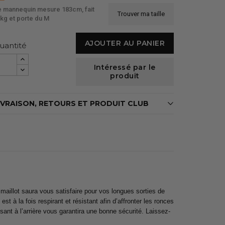
 mannequin mesure 183cm, fait
Trouver ma taille
kg et porte du M
AJOUTER AU PANIER
uantité
Intéressé par le
produit
IVRAISON, RETOURS ET PRODUIT CLUB
illot saura vous satisfaire pour vos longues sorties de
t à la fois respirant et résistant afin d’affronter les ronces
ant à l’arrière vous garantira une bonne sécurité. Laissez-