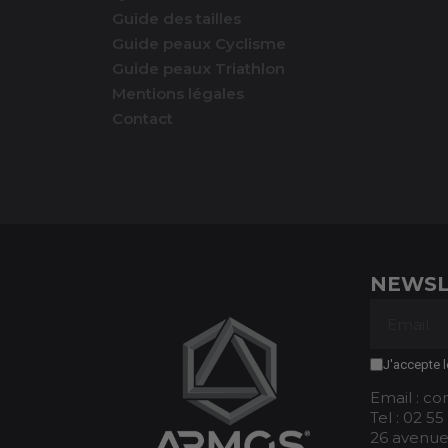
Guide des tailles
Guide peaux Cyclisme
Guide peaux Triathlon
Mentions légales
Contact
NEWSL
J'accepte l
Email : c
Tel : 02 55
26 avenue