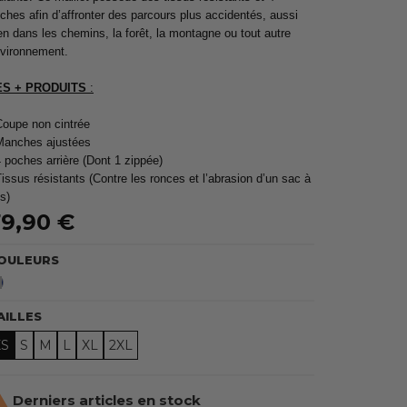
ches afin d’affronter des parcours plus accidentés, aussi
en dans les chemins, la forêt, la montagne ou tout autre
vironnement.
ES + PRODUITS
:
Coupe non cintrée
Manches ajustées
4 poches arrière (Dont 1 zippée)
Tissus résistants (Contre les ronces et l’abrasion d’un sac à
s)
9,90 €
OULEURS
Bleu
Marine
AILLES
XS
S
M
L
XL
2XL

Derniers articles en stock