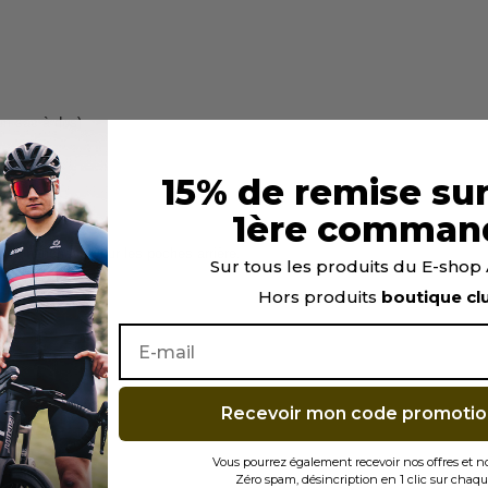
’un sac à dos)
15% de remise sur
1ère comman
des hanches et sur les poches arrière.
Sur tous les produits du E-sho
Hors produits
boutique cl
Recevoir mon code promotio
L CONQUEST
Vous pourrez également recevoir nos offres et 
assage).
Zéro spam, désincription en 1 clic sur chaqu