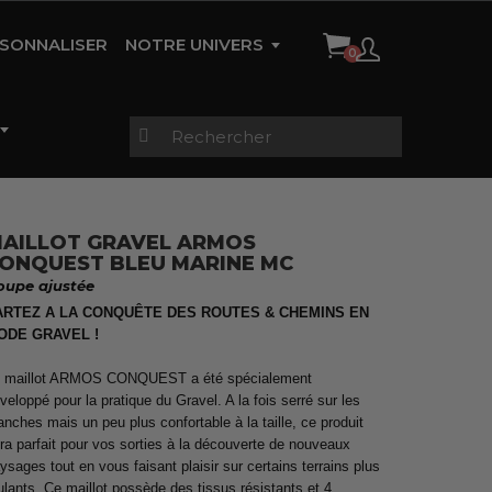
SONNALISER
NOTRE UNIVERS
HISTOIRE DE LA MARQUE
AMBASSADEURS
RÉFÉRENCES
CONTACT
AILLOT GRAVEL ARMOS
ONQUEST BLEU MARINE MC
gues
Vestes étanches &
s
Trifonctions Enfants
thermiques
Vestes étanches &
oupe ajustée
Maillots Femme
thermiques
ARTEZ A LA CONQUÊTE DES ROUTES & CHEMINS EN
ODE GRAVEL !
 maillot ARMOS CONQUEST a été spécialement
rtes
Pluie et Sécurité
Cuissard TRI
Collants zippés
Maillots Manches Longues
veloppé pour la pratique du Gravel. A la fois serré sur les
échauffement
Homme
nches mais un peu plus confortable à la taille, ce produit
ra parfait pour vos sorties à la découverte de nouveaux
ysages tout en vous faisant plaisir sur certains terrains plus
ulants. Ce maillot possède des tissus résistants et 4