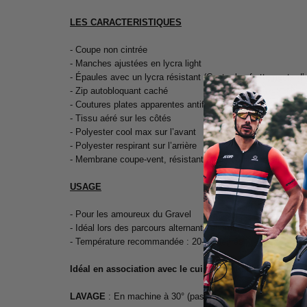
LES CARACTERISTIQUES
- Coupe non cintrée
- Manches ajustées en lycra light
- Épaules avec un lycra résistant (Contre les frottements d
- Zip autobloquant caché
- Coutures plates apparentes antifrictions
- Tissu aéré sur les côtés
- Polyester cool max sur l’avant
- Polyester respirant sur l’arrière
- Membrane coupe-vent, résistante et déperlante au niveau 
USAGE
- Pour les amoureux du Gravel
- Idéal lors des parcours alternants chemin, route et forêt
- Température recommandée : 20-30 degrés
Idéal en association avec le cuissard ARMOS GRAVE
LAVAGE
: En machine à 30° (pas de sèche linge et de rep