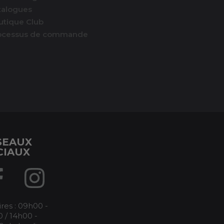
talogues
utique Club
ocessus de commande
SEAUX
CIAUX
res : 09h00 -
 / 14h00 -