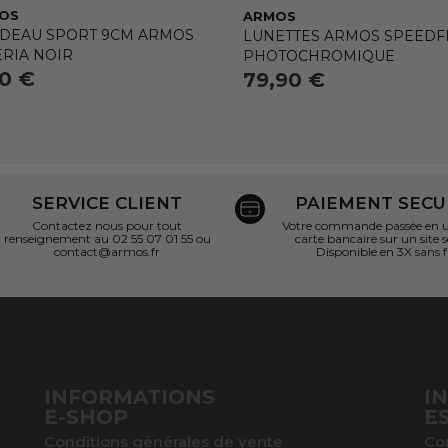
OS
ARMOS
DEAU SPORT 9CM ARMOS
LUNETTES ARMOS SPEEDFL
ERIA NOIR
PHOTOCHROMIQUE
90 €
79,90 €
SERVICE CLIENT
PAIEMENT SECU
Contactez nous pour tout
Votre commande passée en un
renseignement au 02 55 07 01 55 ou
carte bancaire sur un site s
contact@armos.fr
Disponible en 3X sans f
INFORMATIONS
I
E-SHOP
E
Conditions générales de vente
Co