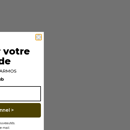
 votre
de
p ARMOS
ub
nnel >
nouveautés.
e mail.