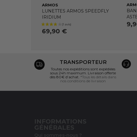
ARM
ARMOS
BAN
LUNETTES ARMOS SPEEDFLY
AST
IRIDIUM
9,
69,90 €
TRANSPORTEUR
Toutes nos expéditions sont expédiées
sous 24h maximum. Livraison offerte
dès 80€ d’achat.
*Tous les détails dans
nos conditions de livraison
INFORMATIONS
GÉNÉRALES
Qui sommes-nous ?