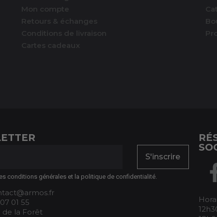
Mon compte
Ca
Retours & échanges
Bo
Conditions de livraison
Pr
Cartes cadeaux
ETTER
RÉ
SO
S'inscrire
es conditions générales et la politique de confidentialité.
ontact@armos.fr
Horai
 07 01 55
12h30
 de la Forêt