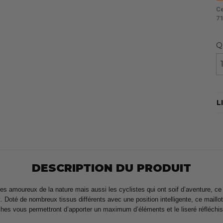
Ce
71
Q
L
DESCRIPTION DU PRODUIT
moureux de la nature mais aussi les cyclistes qui ont soif d’aventure, ce ma
oté de nombreux tissus différents avec une position intelligente, ce maillot es
ches vous permettront d’apporter un maximum d’éléments et le liseré réfléchiss