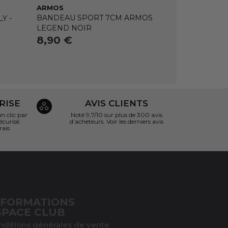
ARMOS
BANDEAU SPORT 7CM ARMOS
Y -
LEGEND NOIR
8,90 €
RISE
AVIS CLIENTS
 clic par
Noté 9,7/10 sur
plus de 300 avis
écurisé.
d’acheteurs.
Voir les derniers avis
rais
NFORMATIONS
SPACE CLUB
nditions générales de vente